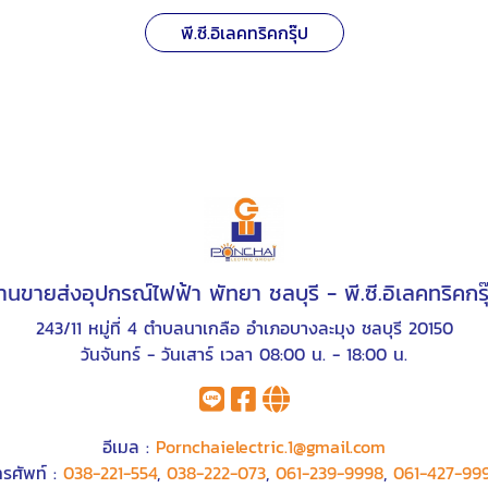
พี.ซี.อิเลคทริคกรุ๊ป
้านขายส่งอุปกรณ์ไฟฟ้า พัทยา ชลบุรี - พี.ซี.อิเลคทริคกรุ
243/11 หมู่ที่ 4 ตำบลนาเกลือ อำเภอบางละมุง ชลบุรี 20150
วันจันทร์ - วันเสาร์ เวลา 08:00 น. - 18:00 น.
อีเมล :
Pornchaielectric.1@gmail.com
ทรศัพท์ :
038-221-554
,
038-222-073
,
061-239-9998
,
061-427-99