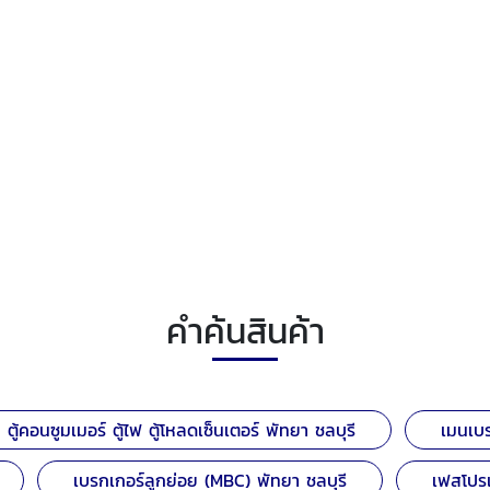
คำค้นสินค้า
ตู้คอนซูมเมอร์ ตู้ไฟ ตู้โหลดเซ็นเตอร์ พัทยา ชลบุรี
เมนเบร
เบรกเกอร์ลูกย่อย (MBC) พัทยา ชลบุรี
เฟสโปรเ