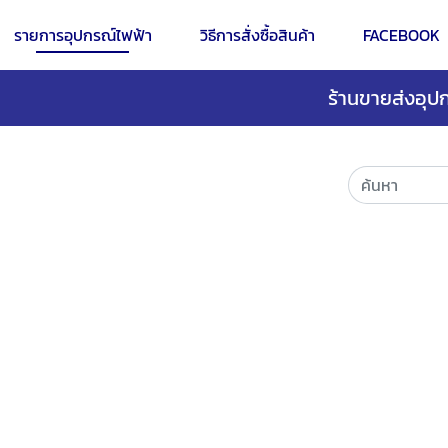
รายการอุปกรณ์ไฟฟ้า
วิธีการสั่งซื้อสินค้า
FACEBOOK
ร้านขายส่งอุปก