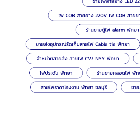
ขายไฟสายยาง LED 220
ไฟ COB สายยาง 220V ไฟ COB สายยา
ร้านขายตู้ไฟ alarm พัทยา 
ขายส่งอุปกรณ์รัดเก็บสายไฟ Cable tie พัทยา
จำหน่ายสายส่ง สายไฟ CV/ NYY พัทยา
ไฟประดับ พัทยา
ร้านขายหลอดไฟ พัทย
สายไฟราคาโรงงาน พัทยา ชลบุรี
ขายส