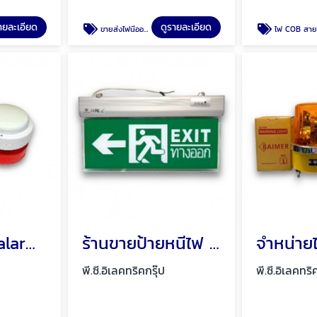
ายละเอียด
ดูรายละเอียด
ขายส่งไฟนีออนเฟล็ก สายนีออนเฟล็ก Neon Flex
ไฟ COB สายยาง 220V ไฟ COB สายยาง 12V ไฟ CO
ร้านขายตู้ไฟ alarm พัทยา ชลบุรี
ร้านขายป้ายหนีไฟ Fire exit พัทยา ชลบุรี
พี.ซี.อิเลคทริคกรุ๊ป
พี.ซี.อิเลคทริ