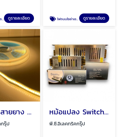
ดูรายละเอียด
ดูรายละเอียด
ุรี
ไฟถนนโซล่าเซลล์ พัทยา ชลบุรี
ไฟ COB สายยาง 220V ไฟ COB สายยาง 12V ไฟ COB
หม้อแปลง Switching Power Supply พัทยา ชลบุรี
คกรุ๊ป
พี.ซี.อิเลคทริคกรุ๊ป