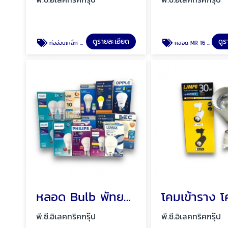
ดูรายละเอียด
ดูร
ท่ออ่อนเหล็ก ท่อFlex ท่ออ่อนกันน้ำสีเทา พัทยา ชลบุรี
หลอด MR 16 หลอด GU 10 โคมฮาโลเจน พัทยา ชลบุรี
หลอด Bulb พัทยา ชลบุรี
พี.ซี.อิเลคทริคกรุ๊ป
พี.ซี.อิเลคทริคกรุ๊ป