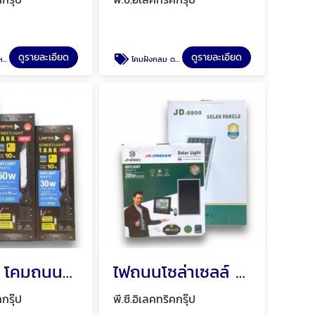
ดูรายละเอียด
ดูรายละเอียด
ุรี
โคมฝังกลม ดาวน์ไลท์ฝังฝ้า พัทยา ชลบุรี
โคมถนน โคมถนน LED พัทยา ชลบุรี
ไฟถนนโซล่าเซลล์ พัทยา ชลบุรี
คกรุ๊ป
พี.ซี.อิเลคทริคกรุ๊ป