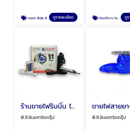
ดูรายละเอียด
ดูร
หลอด Bulb พัทยา ชลบุรี
โคมเข้าราง โคมเข้ารางแทร็คไลท์ พัทยา ชลบุรี
ร้านขายไฟริบบิ้น ไฟริบบิ้นเปลือย พัทยา ชลบุรี
พี.ซี.อิเลคทริคกรุ๊ป
พี.ซี.อิเลคทริคกรุ๊ป