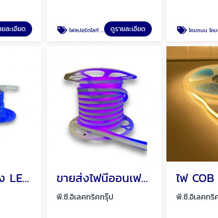
ายละเอียด
ดูรายละเอียด
ไฟสปอร์ตไลท์ สปอร์ตไลท์
โคมถนน โคมถนน LED พัทยา ชลบ
ขายไฟสายยาง LED 220V ไฟ LED เส้น 220V พัทยา ชลบุรี
ขายส่งไฟนีออนเฟล็ก สายนีออนเฟล็ก Neon Flex พัทยา ชลบุรี
พี.ซี.อิเลคทริคกรุ๊ป
พี.ซี.อิเลคทริ