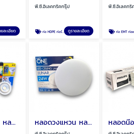
พี.ซี.อิเลคทริคกรุ๊ป
พี.ซี.อิเลคทริ
ายละเอียด
ดูรายละเอียด
ท่อ HDPE ท่อร้อยสายไฟ ท่อฝังดิน พัทยา ชลบุรี
ท่อ EMT ท่อเหล็ก ท่อเหล็กร้อยสา
หลอด MR 16 หลอด GU10 โคมฮาโลเจน พัทยา ชลบุรี
หลอดวงแหวน หลอดนีออนกลม โคมซาลาเปา โคมซาลาเปาลายเพชร พัทยา ชลบุรี
พี.ซี.อิเลคทริคกรุ๊ป
พี.ซี.อิเลคทริ