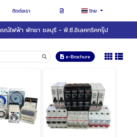
ติดต่อเรา
ไทย
รณ์ไฟฟ้า พัทยา ชลบุรี - พี.ซี.อิเลคทริคกรุ๊ป
e-Brochure