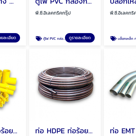
รางวายเวย์ ราง WIREWAY เหล็ก รางเหล็ก พัทยา ชลบุรี
ตู้ไฟ PVC กล่องกันน้ำ ตู้พลาสติก Mos พัทยา ชลบุรี
พี.ซี.อิเลคทริคกรุ๊ป
พี.ซี.อิเลคทริ
ายละเอียด
ดูรายละเอียด
ตู้ไฟ PVC กล่องกันน้ำ ตู้พลาสติก Mos พัทยา ชลบุรี
บล็อกเหล็ก กล่องพักสาย บล็อกเหล็กกันน้ำ พัทยา ชลบุ
ท่อ UPVC ท่อร้อยสายไฟ ท่อขาว ท่อเหลือง พัทยา ชลบุรี
ท่อ HDPE ท่อร้อยสายไฟ ท่อฝังดิน พัทยา ชลบุรี