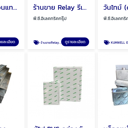
แมกเนติก คอนแทคเตอร์ พัทยา ชลบุรี
ร้านขาย Relay รีเลย์ พัทยา ชลบุรี
พี.ซี.อิเลคทริคกรุ๊ป
พี.ซี.อิเลคทริ
ายละเอียด
ดูรายละเอียด
ร้านขายRelay รีเลย์ พัทยา
KUMWELL EXCOWE