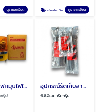
ดูรายละเอียด
ดูรายละเอียด
B
หม้อแปลง Switching Power Supply พัทยา ชลบุรี
จำหน่ายไฟหมุนไฟไซเรน พัทยา ชลบุรี
อุปกรณ์รัดเก็บสายไฟ Cable tie พัทยา
คกรุ๊ป
พี.ซี.อิเลคทริคกรุ๊ป