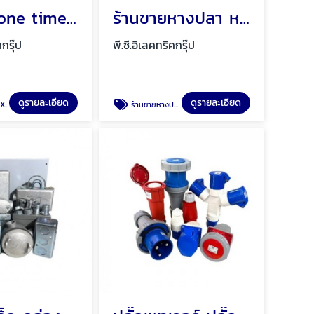
วันไทม์ (one time) กราวด์ KUMWELL EXCOWELL พัทยา ชลบุรี
ร้านขายหางปลา หางปลายุโรป พัทยา ชลบุรี
คกรุ๊ป
พี.ซี.อิเลคทริคกรุ๊ป
ดูรายละเอียด
ดูรายละเอียด
LL
ร้านขายหางปลา หางปลายุโรป พัทยา ชลบุรี