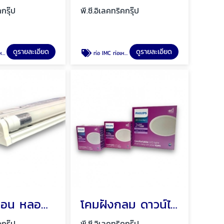
คกรุ๊ป
พี.ซี.อิเลคทริคกรุ๊ป
ดูรายละเอียด
ดูรายละเอียด
ยไฟ
ท่อ IMC ท่อเหล็ก ท่อเหล็กร้อยสายไฟ พัทยา ชลบุรี
หลอดนีออน หลอดไฟนีออนแท่งยาว สั้น พัทยา ชลบุรี
โคมฝังกลม ดาวน์ไลท์ฝังฝ้า พัทยา ชลบุรี
คกรุ๊ป
พี.ซี.อิเลคทริคกรุ๊ป