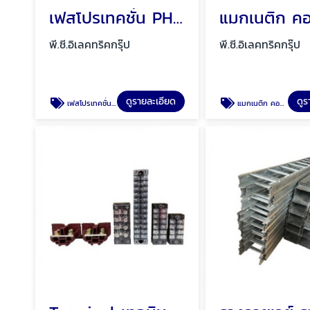
เฟสโปรเทคชั่น PHASE Protection พัทยา ชลบุรี
พี.ซี.อิเลคทริคกรุ๊ป
พี.ซี.อิเลคทริคกรุ๊ป
ดูรายละเอียด
ดูร
เฟสโปรเทคชั่น PHASE Protection พัทยา ชลบุรี
แมกเนติก คอนแทคเตอร์