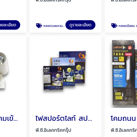
ายละเอียด
ดูรายละเอียด
หลอดวงแหวน หลอดนีออนกลม โคมซาลาเปา โคมซาลาเปาลายเพชร
หลอดนีออน หลอดไฟนีออนแท่งยาว สั้น พัทยา ชลบ
โคมเข้าราง โคมเข้ารางแทร็คไลท์ พัทยา ชลบุรี
ไฟสปอร์ตไลท์ สปอร์ตไลท์ พัทยา ชลบุรี
พี.ซี.อิเลคทริคกรุ๊ป
พี.ซี.อิเลคทริ