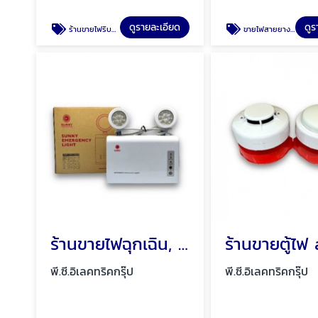
ดูรายละเอียด
ดูร
ร้านขายไฟริบบิ้น ไฟริบบิ้นเปลือย พัทยา ชลบุรี
ขายไฟสายยาง LED 220 V ไฟ LED เส้น 220V พัทยา
ร้านขายไฟฉุกเฉิน, Emergency Lights พัทยา ชลบุรี
พี.ซี.อิเลคทริคกรุ๊ป
พี.ซี.อิเลคทริคกรุ๊ป