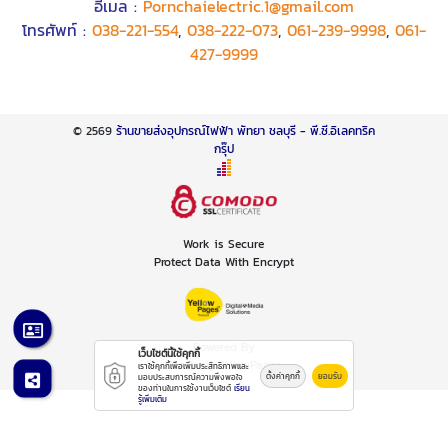
อีเมล :
Pornchaielectric.1@gmail.com
โทรศัพท์ :
038-221-554
,
038-222-073
,
061-239-9998
,
061-
427-9999
© 2569
ร้านขายส่งอุปกรณ์ไฟฟ้า พัทยา ชลบุรี - พี.ซี.อิเลคทริค
กรุ๊ป
Work is Secure
Protect Data With Encrypt
Powered By
เว็บไซต์นี้ใช้คุกกี้
Thailand YellowPages
เราใช้คุกกี้เพื่อเพิ่มประสิทธิภาพและ
ตั้งค่าคุกกี้
ยอมรับ
มอบประสบการณ์ความพึงพอใจ
ของท่านในการใช้งานเว็บไซต์
เรียน
รู้เพิ่มเติม