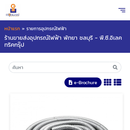
หน้าแรก
»
รายการอุปกรณ์ไฟฟ้า
ร้านขายส่งอุปกรณ์ไฟฟ้า พัทยา ชลบุรี - พี.ซี.อิเลค
ทริคกรุ๊ป
e-Brochure