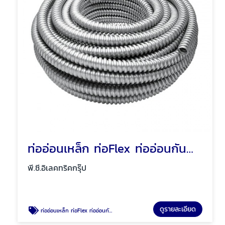
ท่ออ่อนเหล็ก ท่อFlex ท่ออ่อนกันน้ำสีเทา พัทยา ชลบุรี
พี.ซี.อิเลคทริคกรุ๊ป
ดูรายละเอียด
ท่ออ่อนเหล็ก ท่อFlex ท่ออ่อนกันน้ำสีเทา พัทยา ชลบุรี