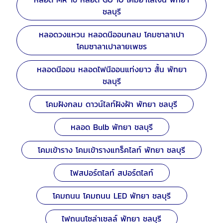
ชลบุรี
หลอดวงแหวน หลอดนีออนกลม โคมซาลาเปา
โคมซาลาเปาลายเพชร
หลอดนีออน หลอดไฟนีออนแท่งยาว สั้น พัทยา
ชลบุรี
โคมฝังกลม ดาวน์ไลท์ฝังฝ้า พัทยา ชลบุรี
หลอด Bulb พัทยา ชลบุรี
โคมเข้าราง โคมเข้ารางแทร็คไลท์ พัทยา ชลบุรี
ไฟสปอร์ตไลท์ สปอร์ตไลท์
โคมถนน โคมถนน LED พัทยา ชลบุรี
ไฟถนนโซล่าเซลล์ พัทยา ชลบุรี