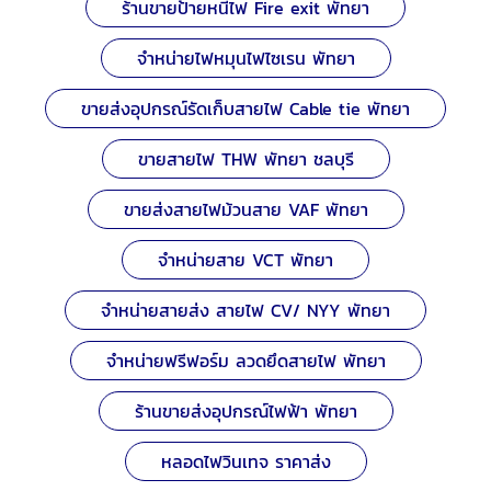
ร้านขายป้ายหนีไฟ Fire exit พัทยา
จำหน่ายไฟหมุนไฟไซเรน พัทยา
ขายส่งอุปกรณ์รัดเก็บสายไฟ Cable tie พัทยา
ขายสายไฟ THW พัทยา ชลบุรี
ขายส่งสายไฟม้วนสาย VAF พัทยา
จำหน่ายสาย VCT พัทยา
จำหน่ายสายส่ง สายไฟ CV/ NYY พัทยา
จำหน่ายฟรีฟอร์ม ลวดยึดสายไฟ พัทยา
ร้านขายส่งอุปกรณ์ไฟฟ้า พัทยา
หลอดไฟวินเทจ ราคาส่ง