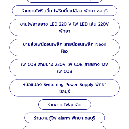
ร้านขายไฟริบบิ้น ไฟริบบิ้นเปลือย พัทยา ชลบุรี
ขายไฟสายยาง LED 220 V ไฟ LED เส้น 220V
พัทยา
ขายส่งไฟนีออนเฟล็ก สายนีออนเฟล็ก Neon
Flex
ไฟ COB สายยาง 220V ไฟ COB สายยาง 12V
ไฟ COB
หม้อแปลง Switching Power Supply พัทยา
ชลบุรี
ร้านขาย ไฟฉุกเฉิน
ร้านขายตู้ไฟ alarm พัทยา ชลบุรี