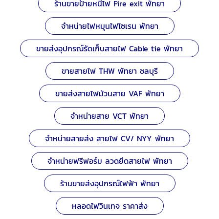
ร้านขายป้ายหนีไฟ Fire exit พัทยา
จำหน่ายไฟหมุนไฟไซเรน พัทยา
ขายส่งอุปกรณ์รัดเก็บสายไฟ Cable tie พัทยา
ขายสายไฟ THW พัทยา ชลบุรี
ขายส่งสายไฟม้วนสาย VAF พัทยา
จำหน่ายสาย VCT พัทยา
จำหน่ายสายส่ง สายไฟ CV/ NYY พัทยา
จำหน่ายฟรีฟอร์ม ลวดยึดสายไฟ พัทยา
ร้านขายส่งอุปกรณ์ไฟฟ้า พัทยา
หลอดไฟวินเทจ ราคาส่ง