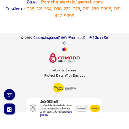
อีเมล :
Pornchaielectric.1@gmail.com
โทรศัพท์ :
038-221-554
,
038-222-073
,
061-239-9998
,
061-
427-9999
© 2569
ร้านขายส่งอุปกรณ์ไฟฟ้า พัทยา ชลบุรี - พี.ซี.อิเลคทริค
กรุ๊ป
Work is Secure
Protect Data With Encrypt
Powered By
เว็บไซต์นี้ใช้คุกกี้
Thailand YellowPages
เราใช้คุกกี้เพื่อเพิ่มประสิทธิภาพและ
ตั้งค่าคุกกี้
ยอมรับ
มอบประสบการณ์ความพึงพอใจ
ของท่านในการใช้งานเว็บไซต์
เรียน
รู้เพิ่มเติม