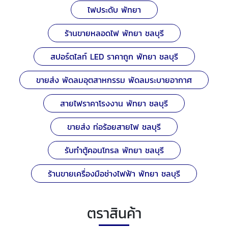
ไฟประดับ พัทยา
ร้านขายหลอดไฟ พัทยา ชลบุรี
สปอร์ตไลท์ LED ราคาถูก พัทยา ชลบุรี
ขายส่ง พัดลมอุตสาหกรรม พัดลมระบายอากาศ
สายไฟราคาโรงงาน พัทยา ชลบุรี
ขายส่ง ท่อร้อยสายไฟ ชลบุรี
รับทำตู้คอนโทรล พัทยา ชลบุรี
ร้านขายเครื่องมือช่างไฟฟ้า พัทยา ชลบุรี
ตราสินค้า