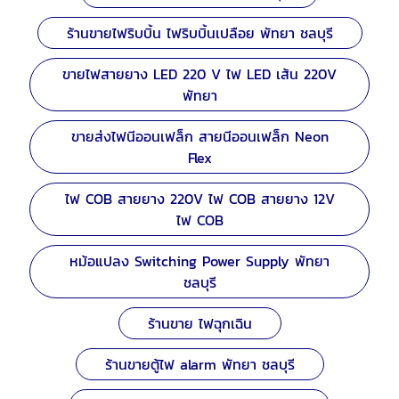
ร้านขายไฟริบบิ้น ไฟริบบิ้นเปลือย พัทยา ชลบุรี
ขายไฟสายยาง LED 220 V ไฟ LED เส้น 220V
พัทยา
ขายส่งไฟนีออนเฟล็ก สายนีออนเฟล็ก Neon
Flex
ไฟ COB สายยาง 220V ไฟ COB สายยาง 12V
ไฟ COB
หม้อแปลง Switching Power Supply พัทยา
ชลบุรี
ร้านขาย ไฟฉุกเฉิน
ร้านขายตู้ไฟ alarm พัทยา ชลบุรี