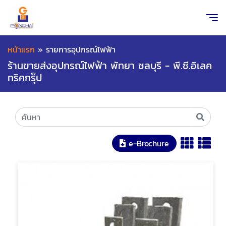
หน้าแรก
»
รายการอุปกรณ์ไฟฟ้า
ร้านขายส่งอุปกรณ์ไฟฟ้า พัทยา ชลบุรี - พี.ซี.อิเลค
ทริคกรุ๊ป
e-Brochure