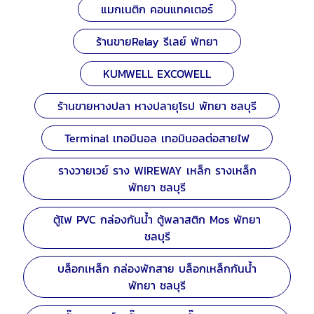
แมกเนติก คอนแทคเตอร์
ร้านขายRelay รีเลย์ พัทยา
KUMWELL EXCOWELL
ร้านขายหางปลา หางปลายุโรป พัทยา ชลบุรี
Terminal เทอมินอล เทอมินอลต่อสายไฟ
รางวายเวย์ ราง WIREWAY เหล็ก รางเหล็ก
พัทยา ชลบุรี
ตู้ไฟ PVC กล่องกันน้ำ ตู้พลาสติก Mos พัทยา
ชลบุรี
บล็อกเหล็ก กล่องพักสาย บล็อกเหล็กกันน้ำ
พัทยา ชลบุรี