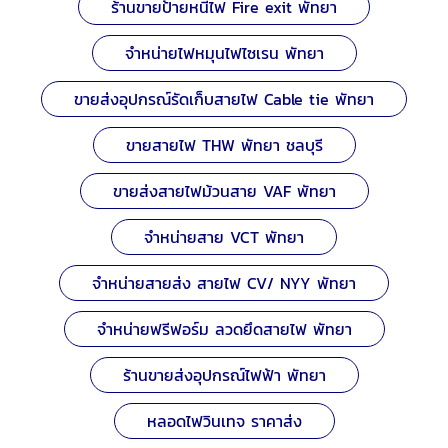
ร้านขายป้ายหนีไฟ Fire exit พัทยา
จำหน่ายไฟหมุนไฟไซเรน พัทยา
ขายส่งอุปกรณ์รัดเก็บสายไฟ Cable tie พัทยา
ขายสายไฟ THW พัทยา ชลบุรี
ขายส่งสายไฟม้วนสาย VAF พัทยา
จำหน่ายสาย VCT พัทยา
จำหน่ายสายส่ง สายไฟ CV/ NYY พัทยา
จำหน่ายฟรีฟอร์ม ลวดยึดสายไฟ พัทยา
ร้านขายส่งอุปกรณ์ไฟฟ้า พัทยา
หลอดไฟวินเทจ ราคาส่ง