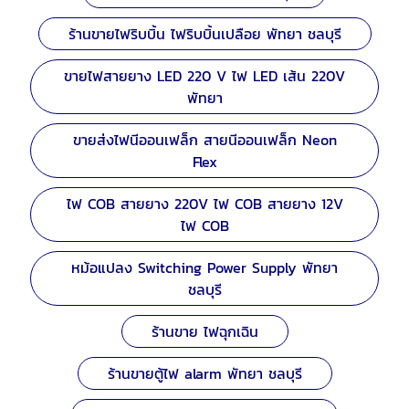
ร้านขายไฟริบบิ้น ไฟริบบิ้นเปลือย พัทยา ชลบุรี
ขายไฟสายยาง LED 220 V ไฟ LED เส้น 220V
พัทยา
ขายส่งไฟนีออนเฟล็ก สายนีออนเฟล็ก Neon
Flex
ไฟ COB สายยาง 220V ไฟ COB สายยาง 12V
ไฟ COB
หม้อแปลง Switching Power Supply พัทยา
ชลบุรี
ร้านขาย ไฟฉุกเฉิน
ร้านขายตู้ไฟ alarm พัทยา ชลบุรี