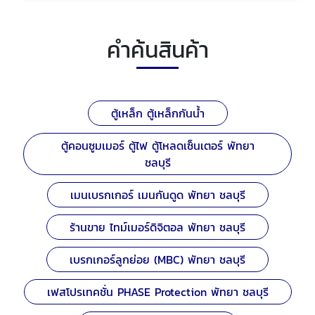
คำค้นสินค้า
ตู้เหล็ก ตู้เหล็กกันน้ำ
ตู้คอนซูมเมอร์ ตู้ไฟ ตู้โหลดเซ็นเตอร์ พัทยา
ชลบุรี
เมนเบรกเกอร์ เมนกันดูด พัทยา ชลบุรี
ร้านขาย ไทม์เมอร์ดิจิตอล พัทยา ชลบุรี
เบรกเกอร์ลูกย่อย (MBC) พัทยา ชลบุรี
เฟสโปรเทคชั่น PHASE Protection พัทยา ชลบุรี