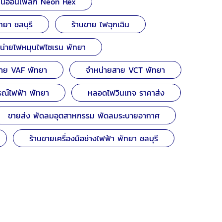
นีออนเฟล็ก Neon Flex
ยา ชลบุรี
ร้านขาย ไฟฉุกเฉิน
น่ายไฟหมุนไฟไซเรน พัทยา
าย VAF พัทยา
จำหน่ายสาย VCT พัทยา
รณ์ไฟฟ้า พัทยา
หลอดไฟวินเทจ ราคาส่ง
ขายส่ง พัดลมอุตสาหกรรม พัดลมระบายอากาศ
ร้านขายเครื่องมือช่างไฟฟ้า พัทยา ชลบุรี