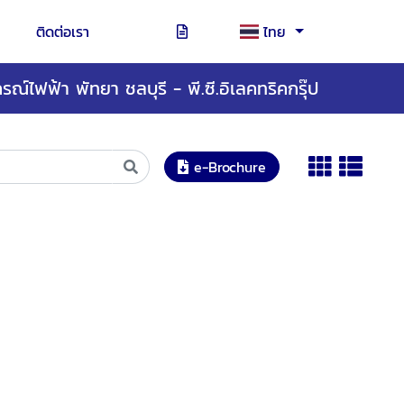
ติดต่อเรา
ไทย
รณ์ไฟฟ้า พัทยา ชลบุรี - พี.ซี.อิเลคทริคกรุ๊ป
e-Brochure