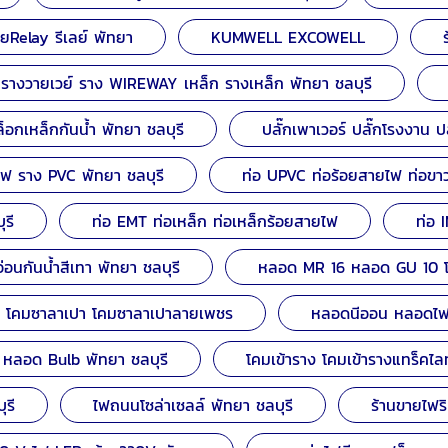
ายRelay รีเลย์ พัทยา
KUMWELL EXCOWELL
รางวายเวย์ ราง WIREWAY เหล็ก รางเหล็ก พัทยา ชลบุรี
อกเหล็กกันน้ำ พัทยา ชลบุรี
ปลั๊กเพาเวอร์ ปลั๊กโรงงาน 
ไฟ ราง PVC พัทยา ชลบุรี
ท่อ UPVC ท่อร้อยสายไฟ ท่อขาว
รี
ท่อ EMT ท่อเหล็ก ท่อเหล็กร้อยสายไฟ
ท่อ 
อ่อนกันน้ำสีเทา พัทยา ชลบุรี
หลอด MR 16 หลอด GU 10 โค
โคมซาลาเปา โคมซาลาเปาลายเพชร
หลอดนีออน หลอดไฟนี
หลอด Bulb พัทยา ชลบุรี
โคมเข้าราง โคมเข้ารางแทร็คไลท
รี
ไฟถนนโซล่าเซลล์ พัทยา ชลบุรี
ร้านขายไฟริ