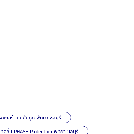
กเกอร์ เมนกันดูด พัทยา ชลบุรี
ทคชั่น PHASE Protection พัทยา ชลบุรี