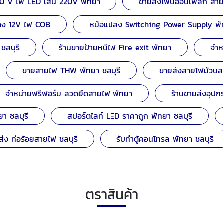
 V ไฟ LED เส้น 220V พัทยา
ขายส่งไฟนีออนเฟล็ก สาย
ง 12V ไฟ COB
หม้อแปลง Switching Power Supply พัท
ชลบุรี
ร้านขายป้ายหนีไฟ Fire exit พัทยา
จำห
ขายสายไฟ THW พัทยา ชลบุรี
ขายส่งสายไฟม้วนส
จำหน่ายฟรีฟอร์ม ลวดยึดสายไฟ พัทยา
ร้านขายส่งอุปก
า ชลบุรี
สปอร์ตไลท์ LED ราคาถูก พัทยา ชลบุรี
่ง ท่อร้อยสายไฟ ชลบุรี
รับทำตู้คอนโทรล พัทยา ชลบุรี
ตราสินค้า