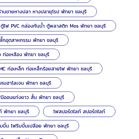
ร้านขายหางปลา หางปลายุโรป พัทยา ชลบุรี
ตู้ไฟ PVC กล่องกันน้ำ ตู้พลาสติก Mos พัทยา ชลบุรี
ปลั๊กอุตสาหกรรม พัทยา ชลบุรี
 ท่อเหลือง พัทยา ชลบุรี
IMC ท่อเหล็ก ท่อเหล็กร้อยสายไฟ พัทยา ชลบุรี
มฮาโลเจน พัทยา ชลบุรี
ออนแท่งยาว สั้น พัทยา ชลบุรี
์ พัทยา ชลบุรี
ไฟสปอร์ตไลท์ สปอร์ตไลท์
บบิ้น ไฟริบบิ้นเปลือย พัทยา ชลบุรี