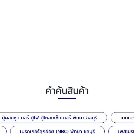
คำค้นสินค้า
ตู้คอนซูมเมอร์ ตู้ไฟ ตู้โหลดเซ็นเตอร์ พัทยา ชลบุรี
เมนเบร
เบรกเกอร์ลูกย่อย (MBC) พัทยา ชลบุรี
เฟสโปรเ