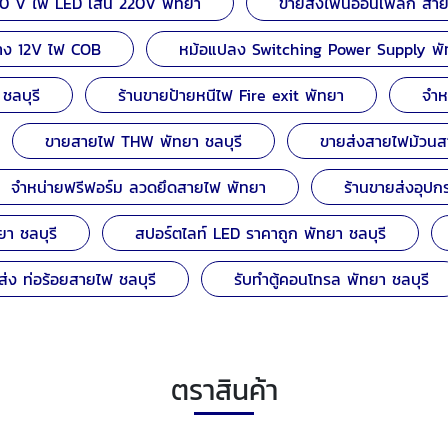
 V ไฟ LED เส้น 220V พัทยา
ขายส่งไฟนีออนเฟล็ก สาย
ง 12V ไฟ COB
หม้อแปลง Switching Power Supply พัท
ชลบุรี
ร้านขายป้ายหนีไฟ Fire exit พัทยา
จำห
ขายสายไฟ THW พัทยา ชลบุรี
ขายส่งสายไฟม้วนส
จำหน่ายฟรีฟอร์ม ลวดยึดสายไฟ พัทยา
ร้านขายส่งอุปก
า ชลบุรี
สปอร์ตไลท์ LED ราคาถูก พัทยา ชลบุรี
่ง ท่อร้อยสายไฟ ชลบุรี
รับทำตู้คอนโทรล พัทยา ชลบุรี
ตราสินค้า