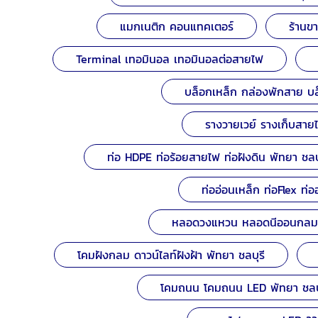
แมกเนติก คอนแทคเตอร์
ร้านข
Terminal เทอมินอล เทอมินอลต่อสายไฟ
บล็อกเหล็ก กล่องพักสาย บล็
รางวายเวย์ รางเก็บสาย
ท่อ HDPE ท่อร้อยสายไฟ ท่อฝังดิน พัทยา ชลบุ
ท่ออ่อนเหล็ก ท่อFlex ท่อ
หลอดวงแหวน หลอดนีออนกลม 
โคมฝังกลม ดาวน์ไลท์ฝังฝ้า พัทยา ชลบุรี
โคมถนน โคมถนน LED พัทยา ชลบุ