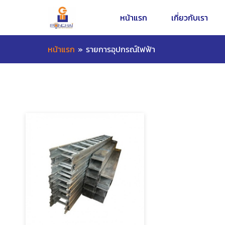
หน้าแรก
เกี่ยวกับเรา
หน้าแรก
»
รายการอุปกรณ์ไฟฟ้า