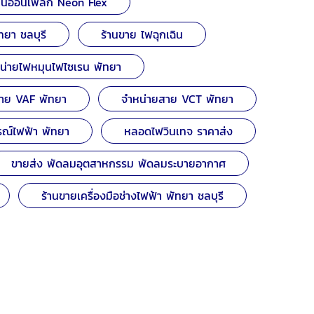
นีออนเฟล็ก Neon Flex
ยา ชลบุรี
ร้านขาย ไฟฉุกเฉิน
น่ายไฟหมุนไฟไซเรน พัทยา
าย VAF พัทยา
จำหน่ายสาย VCT พัทยา
รณ์ไฟฟ้า พัทยา
หลอดไฟวินเทจ ราคาส่ง
ขายส่ง พัดลมอุตสาหกรรม พัดลมระบายอากาศ
ร้านขายเครื่องมือช่างไฟฟ้า พัทยา ชลบุรี