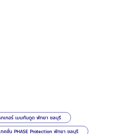
กเกอร์ เมนกันดูด พัทยา ชลบุรี
ทคชั่น PHASE Protection พัทยา ชลบุรี