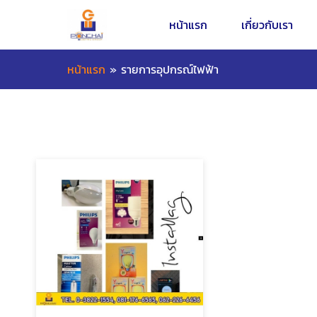
หน้าแรก
เกี่ยวกับเรา
หน้าแรก
»
รายการอุปกรณ์ไฟฟ้า