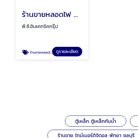
ร้านขายหลอดไฟ พัทยา ชลบุรี
พี.ซี.อิเลคทริคกรุ๊ป
ดูรายละเอียด
ร้านขายหลอดไฟ พัทยา ชลบุรี
ตู้เหล็ก ตู้เหล็กกันน้ำ
ร้านขาย ไทม์เมอร์ดิจิตอล พัทยา ชลบุรี