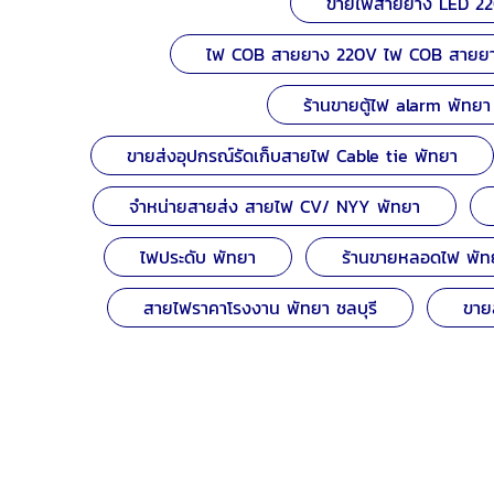
ขายไฟสายยาง LED 220
ไฟ COB สายยาง 220V ไฟ COB สายยา
ร้านขายตู้ไฟ alarm พัทยา 
ขายส่งอุปกรณ์รัดเก็บสายไฟ Cable tie พัทยา
จำหน่ายสายส่ง สายไฟ CV/ NYY พัทยา
ไฟประดับ พัทยา
ร้านขายหลอดไฟ พัทย
สายไฟราคาโรงงาน พัทยา ชลบุรี
ขายส