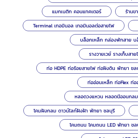
แมกเนติก คอนแทคเตอร์
ร้านข
Terminal เทอมินอล เทอมินอลต่อสายไฟ
บล็อกเหล็ก กล่องพักสาย บล็
รางวายเวย์ รางเก็บสาย
ท่อ HDPE ท่อร้อยสายไฟ ท่อฝังดิน พัทยา ชลบุ
ท่ออ่อนเหล็ก ท่อFlex ท่อ
หลอดวงแหวน หลอดนีออนกลม 
โคมฝังกลม ดาวน์ไลท์ฝังฝ้า พัทยา ชลบุรี
โคมถนน โคมถนน LED พัทยา ชลบุ