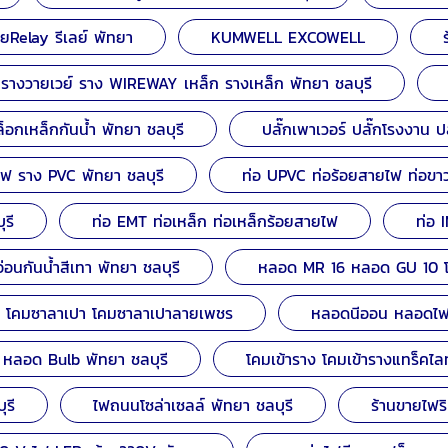
ายRelay รีเลย์ พัทยา
KUMWELL EXCOWELL
รางวายเวย์ ราง WIREWAY เหล็ก รางเหล็ก พัทยา ชลบุรี
อกเหล็กกันน้ำ พัทยา ชลบุรี
ปลั๊กเพาเวอร์ ปลั๊กโรงงาน 
ไฟ ราง PVC พัทยา ชลบุรี
ท่อ UPVC ท่อร้อยสายไฟ ท่อขาว
รี
ท่อ EMT ท่อเหล็ก ท่อเหล็กร้อยสายไฟ
ท่อ 
อ่อนกันน้ำสีเทา พัทยา ชลบุรี
หลอด MR 16 หลอด GU 10 โค
โคมซาลาเปา โคมซาลาเปาลายเพชร
หลอดนีออน หลอดไฟนี
หลอด Bulb พัทยา ชลบุรี
โคมเข้าราง โคมเข้ารางแทร็คไลท
รี
ไฟถนนโซล่าเซลล์ พัทยา ชลบุรี
ร้านขายไฟริ