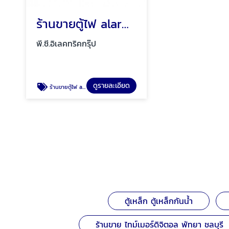
ร้านขายตู้ไฟ alarm พัทยา ชลบุรี
พี.ซี.อิเลคทริคกรุ๊ป
ดูรายละเอียด
ร้านขายตู้ไฟ alarm พัทยา ชลบุรี
ตู้เหล็ก ตู้เหล็กกันน้ำ
ร้านขาย ไทม์เมอร์ดิจิตอล พัทยา ชลบุรี