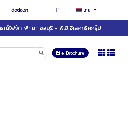
ติดต่อเรา
ไทย
รณ์ไฟฟ้า พัทยา ชลบุรี - พี.ซี.อิเลคทริคกรุ๊ป
e-Brochure