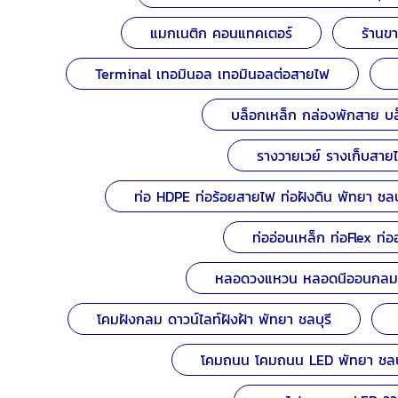
แมกเนติก คอนแทคเตอร์
ร้านข
Terminal เทอมินอล เทอมินอลต่อสายไฟ
บล็อกเหล็ก กล่องพักสาย บล็
รางวายเวย์ รางเก็บสาย
ท่อ HDPE ท่อร้อยสายไฟ ท่อฝังดิน พัทยา ชลบุ
ท่ออ่อนเหล็ก ท่อFlex ท่อ
หลอดวงแหวน หลอดนีออนกลม 
โคมฝังกลม ดาวน์ไลท์ฝังฝ้า พัทยา ชลบุรี
โคมถนน โคมถนน LED พัทยา ชลบุ