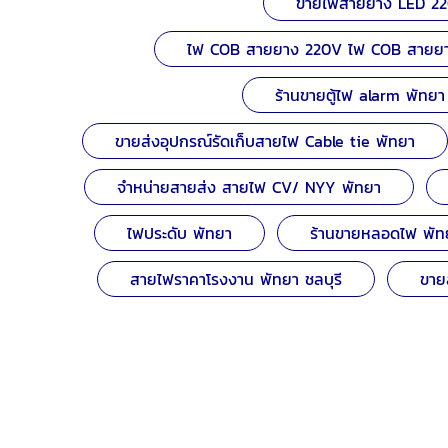
ขายไฟสายยาง LED 220
ไฟ COB สายยาง 220V ไฟ COB สายยา
ร้านขายตู้ไฟ alarm พัทยา 
ขายส่งอุปกรณ์รัดเก็บสายไฟ Cable tie พัทยา
จำหน่ายสายส่ง สายไฟ CV/ NYY พัทยา
ไฟประดับ พัทยา
ร้านขายหลอดไฟ พัทย
สายไฟราคาโรงงาน พัทยา ชลบุรี
ขายส