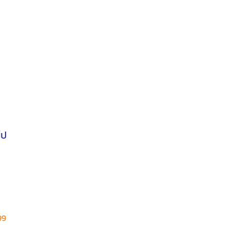
๊ป
99