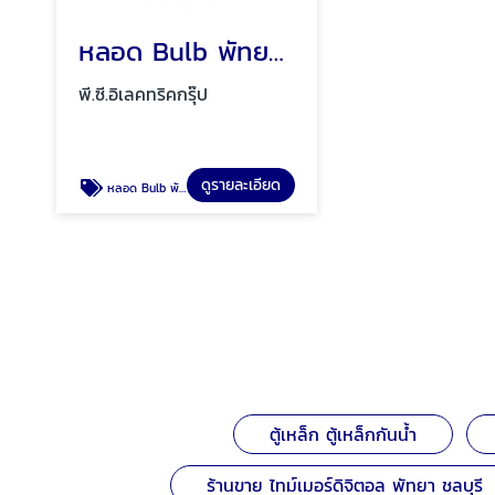
หลอด Bulb พัทยา ชลบุรี
พี.ซี.อิเลคทริคกรุ๊ป
ดูรายละเอียด
หลอด Bulb พัทยา ชลบุรี
ตู้เหล็ก ตู้เหล็กกันน้ำ
ร้านขาย ไทม์เมอร์ดิจิตอล พัทยา ชลบุรี