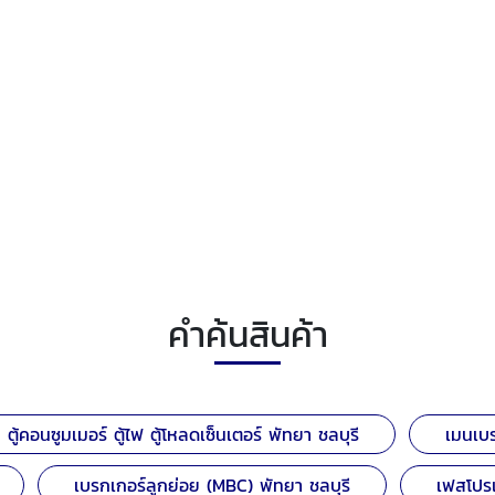
คำค้นสินค้า
ตู้คอนซูมเมอร์ ตู้ไฟ ตู้โหลดเซ็นเตอร์ พัทยา ชลบุรี
เมนเบร
เบรกเกอร์ลูกย่อย (MBC) พัทยา ชลบุรี
เฟสโปรเ