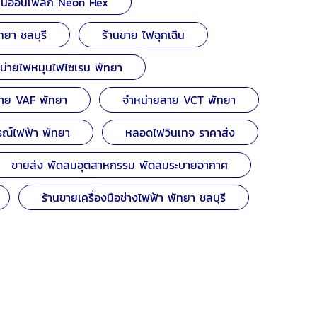
นีออนเฟล็ก Neon Flex
ยา ชลบุรี
ร้านขาย ไฟฉุกเฉิน
น่ายไฟหมุนไฟไซเรน พัทยา
าย VAF พัทยา
จำหน่ายสาย VCT พัทยา
รณ์ไฟฟ้า พัทยา
หลอดไฟวินเทจ ราคาส่ง
ขายส่ง พัดลมอุตสาหกรรม พัดลมระบายอากาศ
ร้านขายเครื่องมือช่างไฟฟ้า พัทยา ชลบุรี