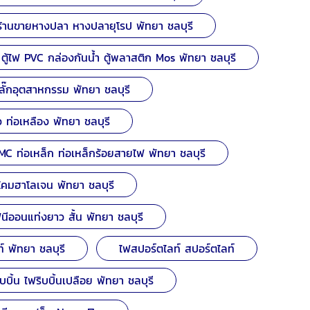
ร้านขายหางปลา หางปลายุโรป พัทยา ชลบุรี
ตู้ไฟ PVC กล่องกันน้ำ ตู้พลาสติก Mos พัทยา ชลบุรี
ปลั๊กอุตสาหกรรม พัทยา ชลบุรี
 ท่อเหลือง พัทยา ชลบุรี
IMC ท่อเหล็ก ท่อเหล็กร้อยสายไฟ พัทยา ชลบุรี
มฮาโลเจน พัทยา ชลบุรี
ออนแท่งยาว สั้น พัทยา ชลบุรี
์ พัทยา ชลบุรี
ไฟสปอร์ตไลท์ สปอร์ตไลท์
บบิ้น ไฟริบบิ้นเปลือย พัทยา ชลบุรี