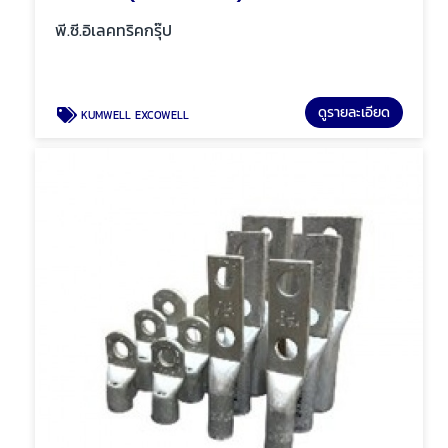
พี.ซี.อิเลคทริคกรุ๊ป
ดูรายละเอียด
KUMWELL EXCOWELL