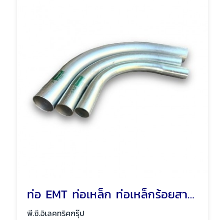
ท่อ EMT ท่อเหล็ก ท่อเหล็กร้อยสายไฟ พัทยา ชลบุรี
พี.ซี.อิเลคทริคกรุ๊ป