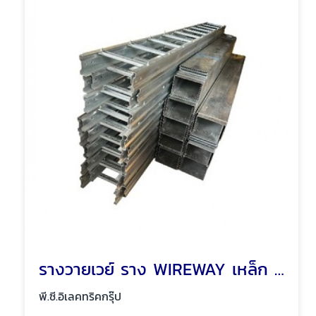
รางวายเวย์ ราง WIREWAY เหล็ก รางเหล็ก พัทยา ชลบุรี
พี.ซี.อิเลคทริคกรุ๊ป