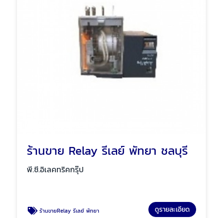
ร้านขาย Relay รีเลย์ พัทยา ชลบุรี
พี.ซี.อิเลคทริคกรุ๊ป
ดูรายละเอียด
ร้านขายRelay รีเลย์ พัทยา