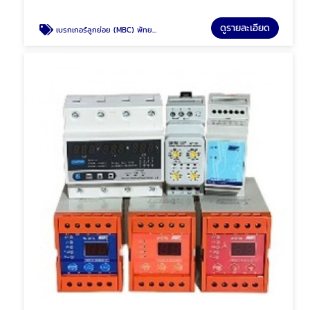
ดูรายละเอียด
เบรกเกอร์ลูกย่อย (MBC) พัทยา ชลบุรี