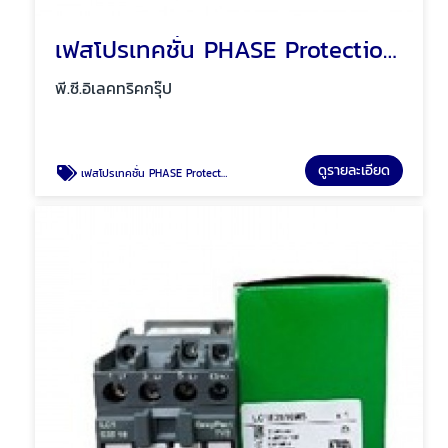
เฟสโปรเทคชั่น PHASE Protection พัทยา ชลบุรี
พี.ซี.อิเลคทริคกรุ๊ป
ดูรายละเอียด
เฟสโปรเทคชั่น PHASE Protection พัทยา ชลบุรี