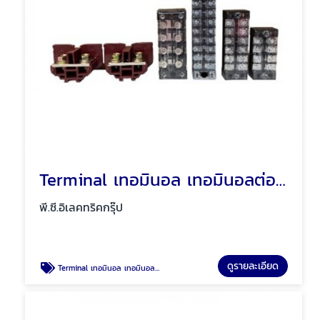
Terminal เทอมินอล เทอมินอลต่อสายไฟ พัทยา ชลบุรี
พี.ซี.อิเลคทริคกรุ๊ป
ดูรายละเอียด
Terminal เทอมินอล เทอมินอลต่อสายไฟ