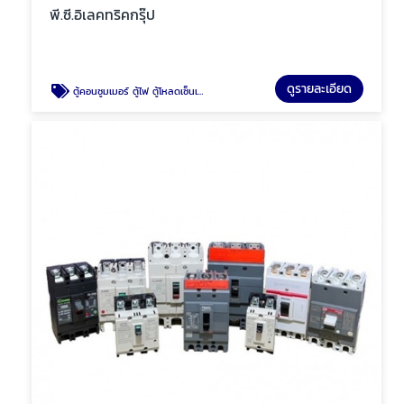
พี.ซี.อิเลคทริคกรุ๊ป
ดูรายละเอียด
ตู้คอนซูมเมอร์ ตู้ไฟ ตู้โหลดเซ็นเตอร์ พัทยา ชลบุรี