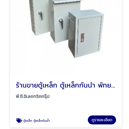
ร้านขายตู้เหล็ก ตู้เหล็กกันน้ำ พัทยา ชลบุรี
พี.ซี.อิเลคทริคกรุ๊ป
ดูรายละเอียด
ตู้เหล็ก ตู้เหล็กกันน้ำ