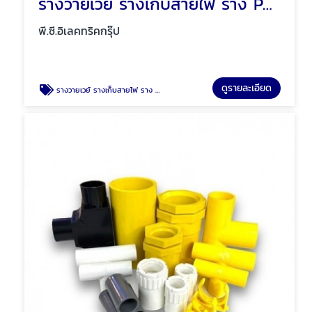
รางวายเวย์ รางเก็บสายไฟ ราง PVC พัทยา ชลบุรี
พี.ซี.อิเลคทริคกรุ๊ป
ดูรายละเอียด
รางวายเวย์ รางเก็บสายไฟ ราง PVC พัทยา ชลบุรี