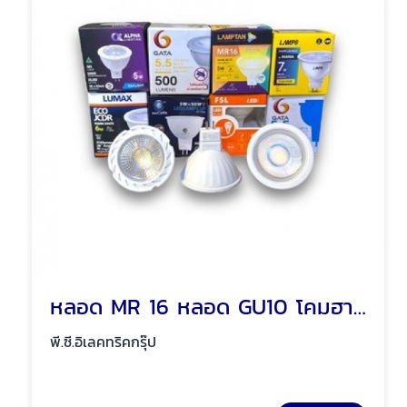
หลอด MR 16 หลอด GU10 โคมฮาโลเจน พัทยา ชลบุรี
พี.ซี.อิเลคทริคกรุ๊ป