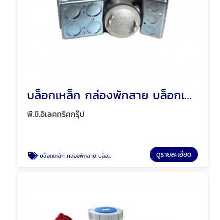
บล็อกเหล็ก กล่องพักสาย บล็อกเหล็กกันน้ำ พัทยา ชลบุรี
พี.ซี.อิเลคทริคกรุ๊ป
ดูรายละเอียด
บล็อกเหล็ก กล่องพักสาย บล็อกเหล็กกันน้ำ พัทยา ชลบุรี