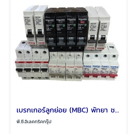
เบรกเกอร์ลูกย่อย (MBC) พัทยา ชลบุรี
พี.ซี.อิเลคทริคกรุ๊ป