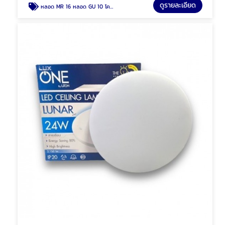
ดูรายละเอียด
หลอด MR 16 หลอด GU 10 โคมฮาโลเจน พัทยา ชลบุรี