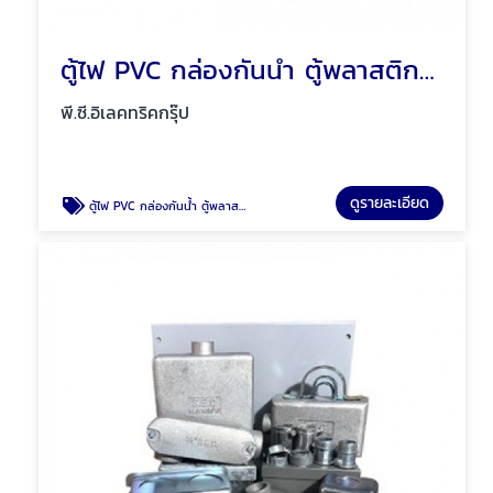
ตู้ไฟ PVC กล่องกันน้ำ ตู้พลาสติก Mos พัทยา ชลบุรี
พี.ซี.อิเลคทริคกรุ๊ป
ดูรายละเอียด
ตู้ไฟ PVC กล่องกันน้ำ ตู้พลาสติก Mos พัทยา ชลบุรี