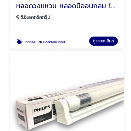
หลอดวงแหวน หลอดนีออนกลม โคมซาลาเปา โคมซาลาเปาลายเพชร พัทยา ชลบุรี
พี.ซี.อิเลคทริคกรุ๊ป
ดูรายละเอียด
หลอดวงแหวน หลอดนีออนกลม โคมซาลาเปา โคมซาลาเปาลายเพชร