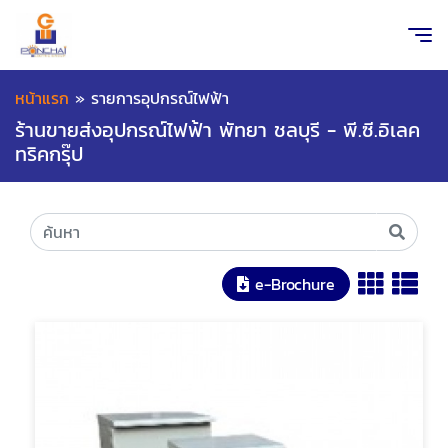
หน้าแรก
»
รายการอุปกรณ์ไฟฟ้า
ร้านขายส่งอุปกรณ์ไฟฟ้า พัทยา ชลบุรี - พี.ซี.อิเลค
ทริคกรุ๊ป
e-Brochure