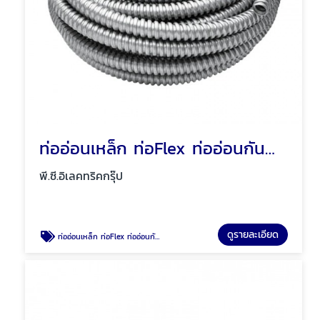
ท่ออ่อนเหล็ก ท่อFlex ท่ออ่อนกันน้ำสีเทา พัทยา ชลบุรี
พี.ซี.อิเลคทริคกรุ๊ป
ดูรายละเอียด
ท่ออ่อนเหล็ก ท่อFlex ท่ออ่อนกันน้ำสีเทา พัทยา ชลบุรี