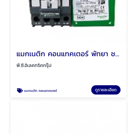
แมกเนติก คอนแทคเตอร์ พัทยา ชลบุรี
พี.ซี.อิเลคทริคกรุ๊ป
ดูรายละเอียด
แมกเนติก คอนแทคเตอร์