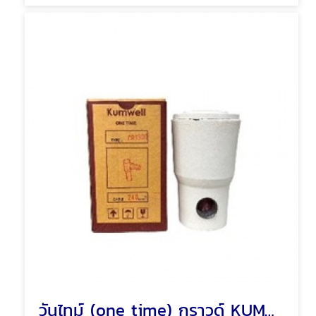
วันไทม์ (one time) กราวด์ KUMWELL EXCOWELL พัทยา ชลบุรี