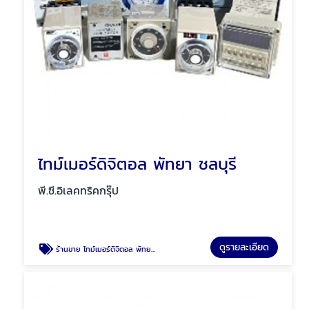
ไทม์เมอร์ดิจิตอล พัทยา ชลบุรี
พี.ซี.อิเลคทริคกรุ๊ป
ดูรายละเอียด
ร้านขาย ไทม์เมอร์ดิจิตอล พัทยา ชลบุรี