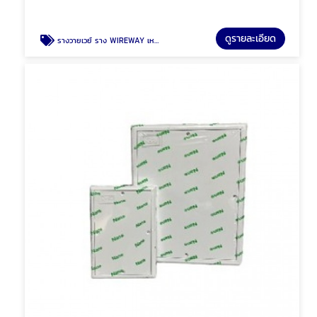
ดูรายละเอียด
รางวายเวย์ ราง WIREWAY เหล็ก รางเหล็ก พัทยา ชลบุรี