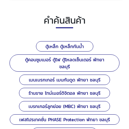
คำค้นสินค้า
ตู้เหล็ก ตู้เหล็กกันน้ำ
ตู้คอนซูมเมอร์ ตู้ไฟ ตู้โหลดเซ็นเตอร์ พัทยา
ชลบุรี
เมนเบรกเกอร์ เมนกันดูด พัทยา ชลบุรี
ร้านขาย ไทม์เมอร์ดิจิตอล พัทยา ชลบุรี
เบรกเกอร์ลูกย่อย (MBC) พัทยา ชลบุรี
เฟสโปรเทคชั่น PHASE Protection พัทยา ชลบุรี