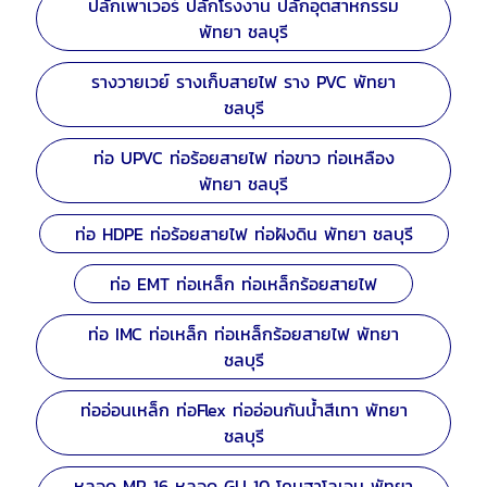
ปลั๊กเพาเวอร์ ปลั๊กโรงงาน ปลั๊กอุตสาหกรรม
พัทยา ชลบุรี
รางวายเวย์ รางเก็บสายไฟ ราง PVC พัทยา
ชลบุรี
ท่อ UPVC ท่อร้อยสายไฟ ท่อขาว ท่อเหลือง
พัทยา ชลบุรี
ท่อ HDPE ท่อร้อยสายไฟ ท่อฝังดิน พัทยา ชลบุรี
ท่อ EMT ท่อเหล็ก ท่อเหล็กร้อยสายไฟ
ท่อ IMC ท่อเหล็ก ท่อเหล็กร้อยสายไฟ พัทยา
ชลบุรี
ท่ออ่อนเหล็ก ท่อFlex ท่ออ่อนกันน้ำสีเทา พัทยา
ชลบุรี
หลอด MR 16 หลอด GU 10 โคมฮาโลเจน พัทยา