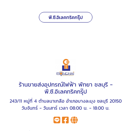
พี.ซี.อิเลคทริคกรุ๊ป
ร้านขายส่งอุปกรณ์ไฟฟ้า พัทยา ชลบุรี -
พี.ซี.อิเลคทริคกรุ๊ป
243/11 หมู่ที่ 4 ตำบลนาเกลือ อำเภอบางละมุง ชลบุรี 20150
วันจันทร์ - วันเสาร์ เวลา 08:00 น. - 18:00 น.