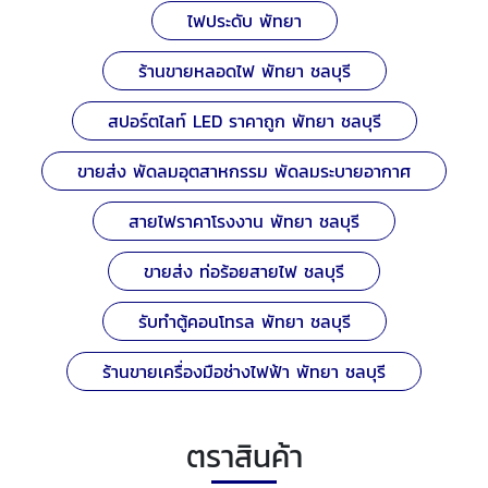
ไฟประดับ พัทยา
ร้านขายหลอดไฟ พัทยา ชลบุรี
สปอร์ตไลท์ LED ราคาถูก พัทยา ชลบุรี
ขายส่ง พัดลมอุตสาหกรรม พัดลมระบายอากาศ
สายไฟราคาโรงงาน พัทยา ชลบุรี
ขายส่ง ท่อร้อยสายไฟ ชลบุรี
รับทำตู้คอนโทรล พัทยา ชลบุรี
ร้านขายเครื่องมือช่างไฟฟ้า พัทยา ชลบุรี
ตราสินค้า