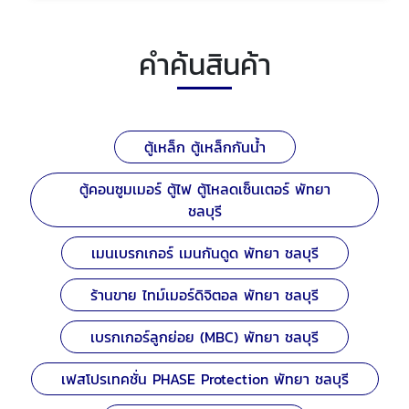
คำค้นสินค้า
ตู้เหล็ก ตู้เหล็กกันน้ำ
ตู้คอนซูมเมอร์ ตู้ไฟ ตู้โหลดเซ็นเตอร์ พัทยา
ชลบุรี
เมนเบรกเกอร์ เมนกันดูด พัทยา ชลบุรี
ร้านขาย ไทม์เมอร์ดิจิตอล พัทยา ชลบุรี
เบรกเกอร์ลูกย่อย (MBC) พัทยา ชลบุรี
เฟสโปรเทคชั่น PHASE Protection พัทยา ชลบุรี