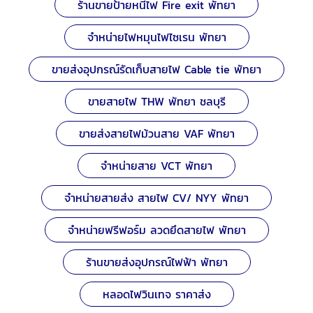
ร้านขายป้ายหนีไฟ Fire exit พัทยา
จำหน่ายไฟหมุนไฟไซเรน พัทยา
ขายส่งอุปกรณ์รัดเก็บสายไฟ Cable tie พัทยา
ขายสายไฟ THW พัทยา ชลบุรี
ขายส่งสายไฟม้วนสาย VAF พัทยา
จำหน่ายสาย VCT พัทยา
จำหน่ายสายส่ง สายไฟ CV/ NYY พัทยา
จำหน่ายฟรีฟอร์ม ลวดยึดสายไฟ พัทยา
ร้านขายส่งอุปกรณ์ไฟฟ้า พัทยา
หลอดไฟวินเทจ ราคาส่ง