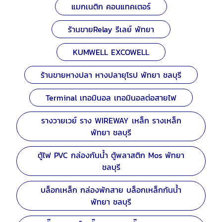
แมกเนติก คอนแทคเตอร์
ร้านขายRelay รีเลย์ พัทยา
KUMWELL EXCOWELL
ร้านขายหางปลา หางปลายุโรป พัทยา ชลบุรี
Terminal เทอมินอล เทอมินอลต่อสายไฟ
รางวายเวย์ ราง WIREWAY เหล็ก รางเหล็ก
พัทยา ชลบุรี
ตู้ไฟ PVC กล่องกันน้ำ ตู้พลาสติก Mos พัทยา
ชลบุรี
บล็อกเหล็ก กล่องพักสาย บล็อกเหล็กกันน้ำ
พัทยา ชลบุรี