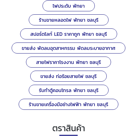
ไฟประดับ พัทยา
ร้านขายหลอดไฟ พัทยา ชลบุรี
สปอร์ตไลท์ LED ราคาถูก พัทยา ชลบุรี
ขายส่ง พัดลมอุตสาหกรรม พัดลมระบายอากาศ
สายไฟราคาโรงงาน พัทยา ชลบุรี
ขายส่ง ท่อร้อยสายไฟ ชลบุรี
รับทำตู้คอนโทรล พัทยา ชลบุรี
ร้านขายเครื่องมือช่างไฟฟ้า พัทยา ชลบุรี
ตราสินค้า