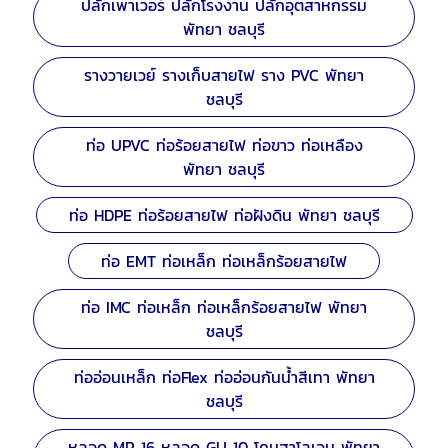
ปลั๊กเพาเวอร์ ปลั๊กโรงงาน ปลั๊กอุตสาหกรรม
พัทยา ชลบุรี
รางวายเวย์ รางเก็บสายไฟ ราง PVC พัทยา
ชลบุรี
ท่อ UPVC ท่อร้อยสายไฟ ท่อขาว ท่อเหลือง
พัทยา ชลบุรี
ท่อ HDPE ท่อร้อยสายไฟ ท่อฝังดิน พัทยา ชลบุรี
ท่อ EMT ท่อเหล็ก ท่อเหล็กร้อยสายไฟ
ท่อ IMC ท่อเหล็ก ท่อเหล็กร้อยสายไฟ พัทยา
ชลบุรี
ท่ออ่อนเหล็ก ท่อFlex ท่ออ่อนกันน้ำสีเทา พัทยา
ชลบุรี
หลอด MR 16 หลอด GU 10 โคมฮาโลเจน พัทยา