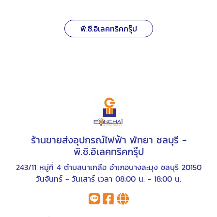
พี.ซี.อิเลคทริคกรุ๊ป
ร้านขายส่งอุปกรณ์ไฟฟ้า พัทยา ชลบุรี -
พี.ซี.อิเลคทริคกรุ๊ป
243/11 หมู่ที่ 4 ตำบลนาเกลือ อำเภอบางละมุง ชลบุรี 20150
วันจันทร์ - วันเสาร์ เวลา 08:00 น. - 18:00 น.