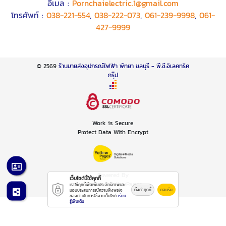
อีเมล :
Pornchaielectric.1@gmail.com
โทรศัพท์ :
038-221-554
,
038-222-073
,
061-239-9998
,
061-
427-9999
© 2569
ร้านขายส่งอุปกรณ์ไฟฟ้า พัทยา ชลบุรี - พี.ซี.อิเลคทริค
กรุ๊ป
Work is Secure
Protect Data With Encrypt
Powered By
เว็บไซต์นี้ใช้คุกกี้
Thailand YellowPages
เราใช้คุกกี้เพื่อเพิ่มประสิทธิภาพและ
ตั้งค่าคุกกี้
ยอมรับ
มอบประสบการณ์ความพึงพอใจ
ของท่านในการใช้งานเว็บไซต์
เรียน
รู้เพิ่มเติม