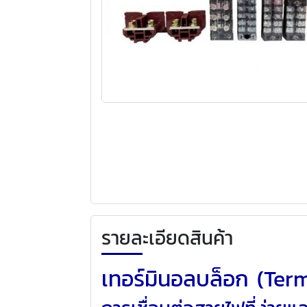
รายละเอียดสินค้า
เทอร์มินอลบล็อก (Ter