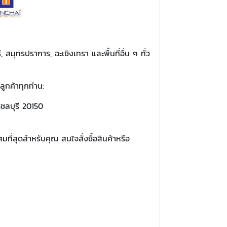
, สมุทรปราการ, ฉะเชิงเทรา และพื้นที่อื่น ๆ ทั่ว
ลูกค้าทุกท่าน:
ดชลบุรี 20150
ที่สุดสำหรับคุณ สนใจสั่งซื้อสินค้าหรือ