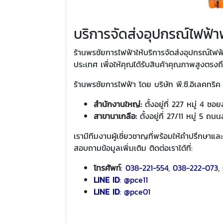
บริการจัดส่งอุปกรณ์ไฟฟ้าฟ
ร้านพรชัยการไฟฟ้าให้บริการจัดส่งอุปกรณ์ไฟฟ้าฟร
ประเทศ เพื่อให้คุณได้รับสินค้าคุณภาพสูงตรง
ร้านพรชัยการไฟฟ้า โดย บริษัท พี.ซี.อิเลคทริค 
สำนักงานใหญ่:
ตั้งอยู่ที่ 227 หมู่ 4 
สาขานาเกลือ:
ตั้งอยู่ที่ 27/11 หมู่ 5 
เรามีทีมงานผู้เชี่ยวชาญที่พร้อมให้คำปรึกษาแล
สอบถามข้อมูลเพิ่มเติม ติดต่อเราได้ที่:
โทรศัพท์
:
038-221-554
,
038-222-073
,
LINE ID
:
@pce11
LINE ID
: @pce01