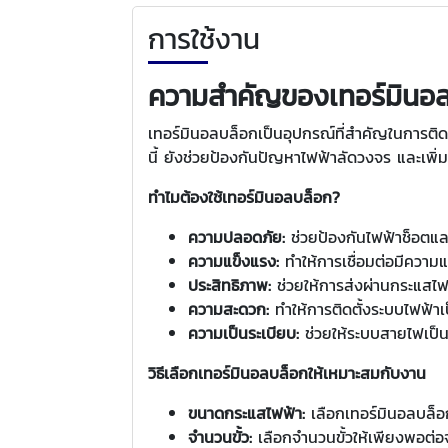
การใช้งาน
ความสำคัญของเทอร์มินอ
เทอร์มินอลบล็อกเป็นอุปกรณ์ที่สำคัญในการติด
นี้ ยังช่วยป้องกันปัญหาไฟฟ้าลัดวงจร และเพ
ทำไมต้องใช้เทอร์มินอลบล็อก?
ความปลอดภัย:
ช่วยป้องกันไฟฟ้าช็อตและ
ความแข็งแรง:
ทำให้การเชื่อมต่อมีควา
ประสิทธิภาพ:
ช่วยให้การส่งผ่านกระแสไฟ
ความสะดวก:
ทำให้การติดตั้งระบบไฟฟ้าเ
ความเป็นระเบียบ:
ช่วยให้ระบบสายไฟเป็น
วิธีเลือกเทอร์มินอลบล็อกให้เหมาะสมกับงาน
ขนาดกระแสไฟฟ้า:
เลือกเทอร์มินอลบล็อ
จำนวนขั้ว:
เลือกจำนวนขั้วให้เพียงพอต่อ