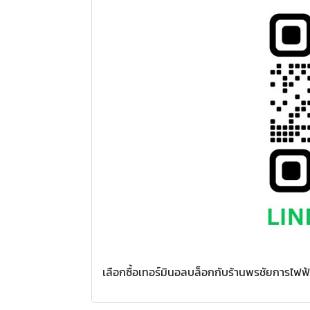
เลือกซื้อเทอร์มินอลบล็อกกับร้านพรชัยการไฟ