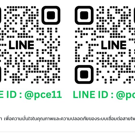
ฟ้า เพื่อความมั่นใจในคุณภาพและความปลอดภัยของระบบเชื่อมต่อสายไฟ