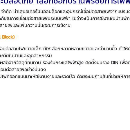
ละปลอดภัย เลือกซื้อกับร้านพรชัยการไฟฟ
รุ๊ป จำกัด นำเสนอเทอร์มินอลบล็อกและอุปกรณ์เชื่อมต่อสายไฟจากแบรนด
ยในการเชื่อมต่อสายไฟในระบบไฟฟ้า ไม่ว่าจะเป็นการใช้งานในบ้านพ
สายไฟและเพิ่มความมั่นใจในการใช้งาน
 Block)
ชื่อมต่อสายไฟขนาดเล็ก มีให้เลือกหลากหลายขนาดและจำนวนขั้ว ทำให้
ฟ้าภายในบ้านและอุตสาหกรรม
 ผลิตจากวัสดุที่ทนทาน รองรับกระแสไฟฟ้าสูง ติดตั้งบนราง DIN เพื
ื่อมต่อสายไฟอย่างมั่นคง
ายไฟที่ออกแบบมาให้ใช้งานง่ายและรวดเร็ว ด้วยระบบก้านส้มที่ช่วยให้ก