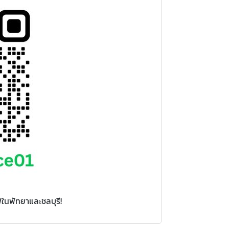
ในพัทยาและชลบุรี!