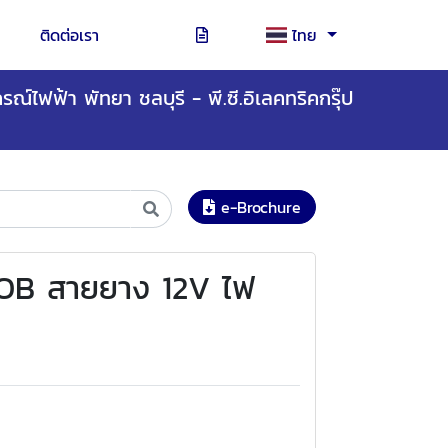
ติดต่อเรา
ไทย
รณ์ไฟฟ้า พัทยา ชลบุรี - พี.ซี.อิเลคทริคกรุ๊ป
e-Brochure
OB สายยาง 12V ไฟ