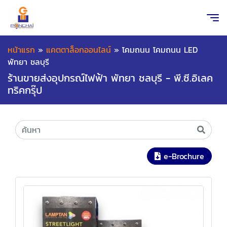
หน้าแรก
»
แคตตาล็อกออนไลน์
»
โคมถนน โคมถนน LED
พัทยา ชลบุรี
ร้านขายส่งอุปกรณ์ไฟฟ้า พัทยา ชลบุรี - พี.ซี.อิเลค
ทริคกรุ๊ป
e-Brochure