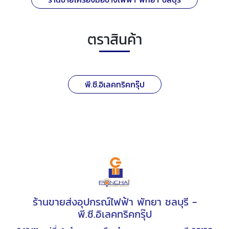
ตราสินค้า
พี.ซี.อิเลคทริคกรุ๊ป
ร้านขายส่งอุปกรณ์ไฟฟ้า พัทยา ชลบุรี -
พี.ซี.อิเลคทริคกรุ๊ป