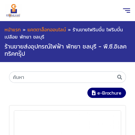
หน้าแรก
»
แคตตาล็อกออนไลน์
»
ร้านขายไฟริบบิ้น ไฟริบบิ้น
เปลือย พัทยา ชลบุรี
ร้านขายส่งอุปกรณ์ไฟฟ้า พัทยา ชลบุรี - พี.ซี.อิเลค
ทริคกรุ๊ป
e-Brochure