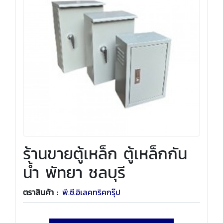
ร้านขายตู้เหล็ก ตู้เหล็กกัน
น้ำ พัทยา ชลบุรี
ตราสินค้า :
พี.ซี.อิเลคทริคกรุ๊ป