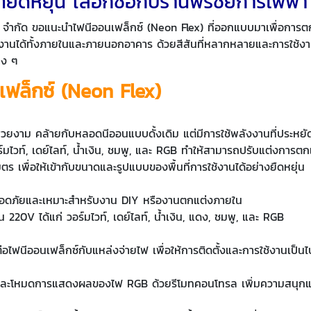
่ยืดหยุ่น เลือกซื้อกับร้านพรชัยการไฟฟ้า
รุ๊ป จำกัด ขอแนะนำไฟนีออนเฟล็กซ์ (Neon Flex) ที่ออกแบบมาเพื่อกา
้งานได้ทั้งภายในและภายนอกอาคาร ด้วยสีสันที่หลากหลายและการใช้งา
าง ๆ
เฟล็กซ์ (Neon Flex)
ยงาม คล้ายกับหลอดนีออนแบบดั้งเดิม แต่มีการใช้พลังงานที่ประหยัดก
อร์มไวท์, เดย์ไลท์, น้ำเงิน, ชมพู, และ RGB ทำให้สามารถปรับแต่งการ
ร เพื่อให้เข้ากับขนาดและรูปแบบของพื้นที่การใช้งานได้อย่างยืดหยุ่น
ปลอดภัยและเหมาะสำหรับงาน DIY หรืองานตกแต่งภายใน
ุ่น 220V ได้แก่ วอร์มไวท์, เดย์ไลท์, น้ำเงิน, แดง, ชมพู, และ RGB
่อไฟนีออนเฟล็กซ์กับแหล่งจ่ายไฟ เพื่อให้การติดตั้งและการใช้งานเป็น
และโหมดการแสดงผลของไฟ RGB ด้วยรีโมทคอนโทรล เพิ่มความสนุกแล