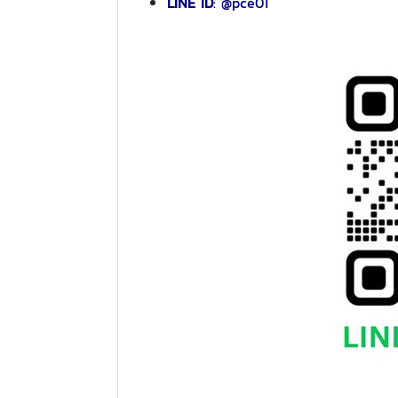
LINE ID
: @pce01