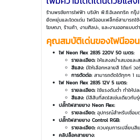
เพิ่มความโดดเด่นด้วยแสงที
ร้านพรชัยการไฟฟ้า บริษัท พี.ซี.อิเลคทริค ก
ยืดหยุ่นและโดดเด่น ไฟนีออนเฟล็กซ์สามารถใช
โฆษณา, ร้านค้า, งานศิลปะ, และงานออกแบบต่
คุณสมบัติเด่นของไฟนีออน
ไฟ Neon Flex 2835 220V 50 เมตร:
รายละเอียด:
ให้แสงสม่ำเสมอและสว
สีแสง:
มีให้เลือกหลายสี ได้แก่ ว
การตัดต่อ:
สามารถตัดได้ทุกๆ 1 เมต
ไฟ Neon Flex 2835 12V 5 เมตร:
รายละเอียด:
ใช้แรงดันต่ำ ทำให้
สีแสง:
มีสีสันที่สดใสเช่นเดียวกับร
ปลั๊กไฟสายยาง Neon Flex:
รายละเอียด:
อุปกรณ์สำหรับเชื่อมต
ปลั๊กไฟสายยาง Control RGB:
รายละเอียด:
ควบคุมการเปลี่ยนสี
คลิปล็อคสายยาง: