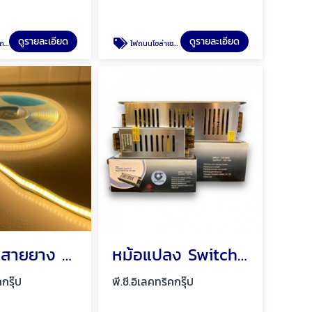
ดูรายละเอียด
ดูรายละเอียด
ุรี
ไฟถนนโซล่าเซลล์ พัทยา ชลบุรี
ไฟ COB สายยาง 220V ไฟ COB สายยาง 12V ไฟ COB
หม้อแปลง Switching Power Supply พัทยา ชลบุรี
คกรุ๊ป
พี.ซี.อิเลคทริคกรุ๊ป