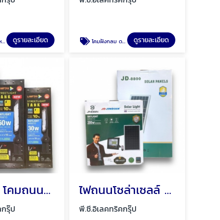
ดูรายละเอียด
ดูรายละเอียด
ุรี
โคมฝังกลม ดาวน์ไลท์ฝังฝ้า พัทยา ชลบุรี
โคมถนน โคมถนน LED พัทยา ชลบุรี
ไฟถนนโซล่าเซลล์ พัทยา ชลบุรี
คกรุ๊ป
พี.ซี.อิเลคทริคกรุ๊ป