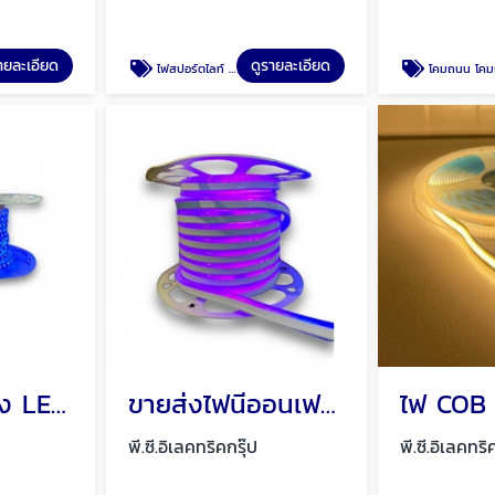
ายละเอียด
ดูรายละเอียด
ไฟสปอร์ตไลท์ สปอร์ตไลท์
โคมถนน โคมถนน LED พัทยา ชลบ
ขายไฟสายยาง LED 220V ไฟ LED เส้น 220V พัทยา ชลบุรี
ขายส่งไฟนีออนเฟล็ก สายนีออนเฟล็ก Neon Flex พัทยา ชลบุรี
พี.ซี.อิเลคทริคกรุ๊ป
พี.ซี.อิเลคทริ