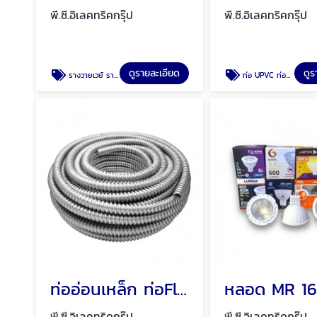
พี.ซี.อิเลคทริคกรุ๊ป
พี.ซี.อิเลคทริคกรุ๊ป
ดูรายละเอียด
ดูร
รางวายเวย์ รางเก็บสายไฟ ราง PVC พัทยา ชลบุรี
ท่อ UPVC ท่อร้อยสายไฟ ท่อขาว ท่อเหลือง พัทยา ชลบุรี
ท่ออ่อนเหล็ก ท่อFlex ท่ออ่อนกันน้ำสีเทา พัทยา ชลบุรี
พี.ซี.อิเลคทริคกรุ๊ป
พี.ซี.อิเลคทริคกรุ๊ป