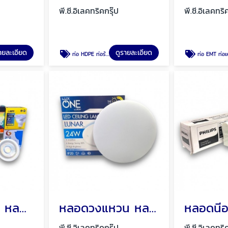
พี.ซี.อิเลคทริคกรุ๊ป
พี.ซี.อิเลคทริ
ายละเอียด
ดูรายละเอียด
ท่อ HDPE ท่อร้อยสายไฟ ท่อฝังดิน พัทยา ชลบุรี
ท่อ EMT ท่อเหล็ก ท่อเหล็กร้อยสา
หลอด MR 16 หลอด GU10 โคมฮาโลเจน พัทยา ชลบุรี
หลอดวงแหวน หลอดนีออนกลม โคมซาลาเปา โคมซาลาเปาลายเพชร พัทยา ชลบุรี
พี.ซี.อิเลคทริคกรุ๊ป
พี.ซี.อิเลคทริ