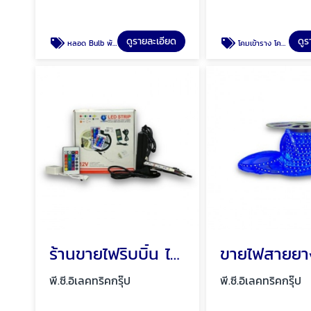
ดูรายละเอียด
ดูร
หลอด Bulb พัทยา ชลบุรี
โคมเข้าราง โคมเข้ารางแทร็คไลท์ พัทยา ชลบุรี
ร้านขายไฟริบบิ้น ไฟริบบิ้นเปลือย พัทยา ชลบุรี
พี.ซี.อิเลคทริคกรุ๊ป
พี.ซี.อิเลคทริคกรุ๊ป