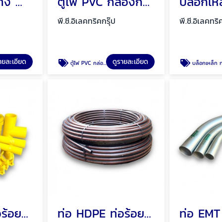
รางวายเวย์ ราง WIREWAY เหล็ก รางเหล็ก พัทยา ชลบุรี
ตู้ไฟ PVC กล่องกันน้ำ ตู้พลาสติก Mos พัทยา ชลบุรี
พี.ซี.อิเลคทริคกรุ๊ป
พี.ซี.อิเลคทริ
ายละเอียด
ดูรายละเอียด
ตู้ไฟ PVC กล่องกันน้ำ ตู้พลาสติก Mos พัทยา ชลบุรี
บล็อกเหล็ก กล่องพักสาย บล็อกเหล็กกันน้ำ พัทยา ชลบุ
ท่อ UPVC ท่อร้อยสายไฟ ท่อขาว ท่อเหลือง พัทยา ชลบุรี
ท่อ HDPE ท่อร้อยสายไฟ ท่อฝังดิน พัทยา ชลบุรี