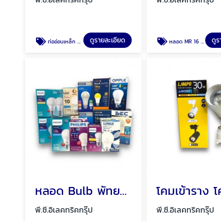
ดูรายละเอียด
ดูร
ท่ออ่อนเหล็ก ท่อFlex ท่ออ่อนกันน้ำสีเทา พัทยา ชลบุรี
หลอด MR 16 หลอด GU 10 โคมฮาโลเจน พัทยา ชลบุรี
หลอด Bulb พัทยา ชลบุรี
พี.ซี.อิเลคทริคกรุ๊ป
พี.ซี.อิเลคทริคกรุ๊ป