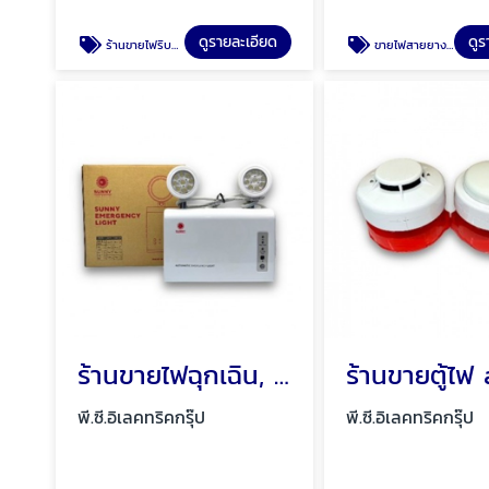
ดูรายละเอียด
ดูร
ร้านขายไฟริบบิ้น ไฟริบบิ้นเปลือย พัทยา ชลบุรี
ขายไฟสายยาง LED 220 V ไฟ LED เส้น 220V พัทยา
ร้านขายไฟฉุกเฉิน, Emergency Lights พัทยา ชลบุรี
พี.ซี.อิเลคทริคกรุ๊ป
พี.ซี.อิเลคทริคกรุ๊ป