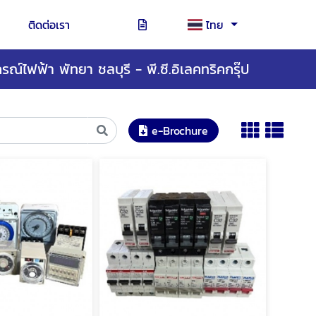
ติดต่อเรา
ไทย
รณ์ไฟฟ้า พัทยา ชลบุรี - พี.ซี.อิเลคทริคกรุ๊ป
e-Brochure