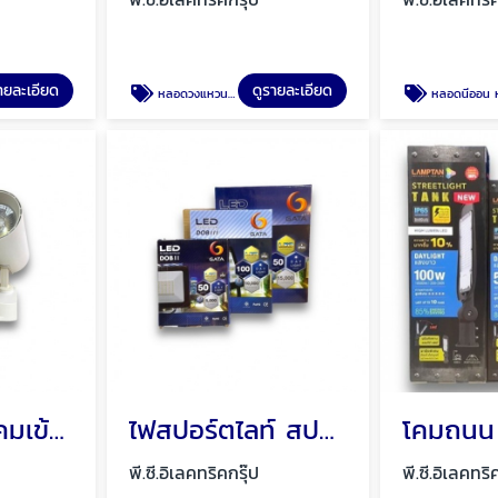
ายละเอียด
ดูรายละเอียด
หลอดวงแหวน หลอดนีออนกลม โคมซาลาเปา โคมซาลาเปาลายเพชร
หลอดนีออน หลอดไฟนีออนแท่งยาว สั้น พัทยา ชลบ
โคมเข้าราง โคมเข้ารางแทร็คไลท์ พัทยา ชลบุรี
ไฟสปอร์ตไลท์ สปอร์ตไลท์ พัทยา ชลบุรี
พี.ซี.อิเลคทริคกรุ๊ป
พี.ซี.อิเลคทริ