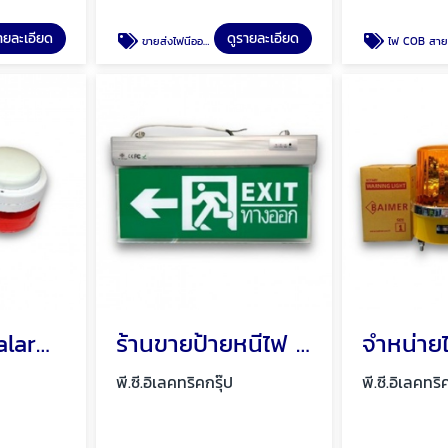
ายละเอียด
ดูรายละเอียด
ขายส่งไฟนีออนเฟล็ก สายนีออนเฟล็ก Neon Flex
ไฟ COB สายยาง 220V ไฟ COB สายยาง 12V ไฟ CO
ร้านขายตู้ไฟ alarm พัทยา ชลบุรี
ร้านขายป้ายหนีไฟ Fire exit พัทยา ชลบุรี
พี.ซี.อิเลคทริคกรุ๊ป
พี.ซี.อิเลคทริ