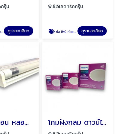
คกรุ๊ป
พี.ซี.อิเลคทริคกรุ๊ป
ดูรายละเอียด
ดูรายละเอียด
ยไฟ
ท่อ IMC ท่อเหล็ก ท่อเหล็กร้อยสายไฟ พัทยา ชลบุรี
หลอดนีออน หลอดไฟนีออนแท่งยาว สั้น พัทยา ชลบุรี
โคมฝังกลม ดาวน์ไลท์ฝังฝ้า พัทยา ชลบุรี
คกรุ๊ป
พี.ซี.อิเลคทริคกรุ๊ป