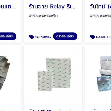
แมกเนติก คอนแทคเตอร์ พัทยา ชลบุรี
ร้านขาย Relay รีเลย์ พัทยา ชลบุรี
พี.ซี.อิเลคทริคกรุ๊ป
พี.ซี.อิเลคทริ
ายละเอียด
ดูรายละเอียด
ร้านขายRelay รีเลย์ พัทยา
KUMWELL EXCOWE