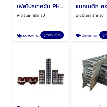
เฟสโปรเทคชั่น PHASE Protection พัทยา ชลบุรี
พี.ซี.อิเลคทริคกรุ๊ป
พี.ซี.อิเลคทริคกรุ๊ป
ดูรายละเอียด
ดูร
เฟสโปรเทคชั่น PHASE Protection พัทยา ชลบุรี
แมกเนติก คอนแทคเตอร์