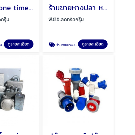
วันไทม์ (one time) กราวด์ KUMWELL EXCOWELL พัทยา ชลบุรี
ร้านขายหางปลา หางปลายุโรป พัทยา ชลบุรี
คกรุ๊ป
พี.ซี.อิเลคทริคกรุ๊ป
ดูรายละเอียด
ดูรายละเอียด
LL
ร้านขายหางปลา หางปลายุโรป พัทยา ชลบุรี