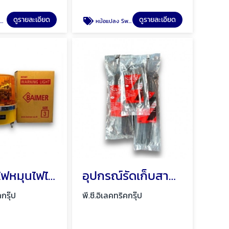
ดูรายละเอียด
ดูรายละเอียด
B
หม้อแปลง Switching Power Supply พัทยา ชลบุรี
จำหน่ายไฟหมุนไฟไซเรน พัทยา ชลบุรี
อุปกรณ์รัดเก็บสายไฟ Cable tie พัทยา
คกรุ๊ป
พี.ซี.อิเลคทริคกรุ๊ป