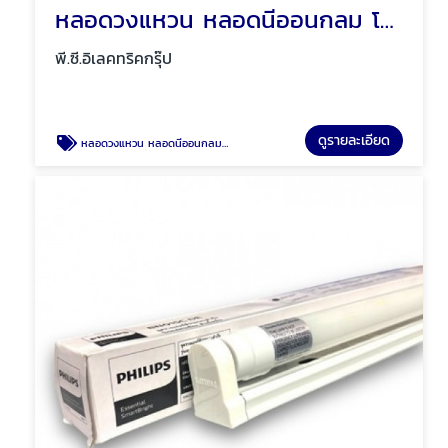
หลอดวงแหวน หลอดนีออนกลม โคมซาลาเปา โคมซาลาเปาลายเพชร พัทยา ชลบุรี
พี.ซี.อิเลคทริคกรุ๊ป
ดูรายละเอียด
หลอดวงแหวน หลอดนีออนกลม โคมซาลาเปา โคมซาลาเปาลายเพชร