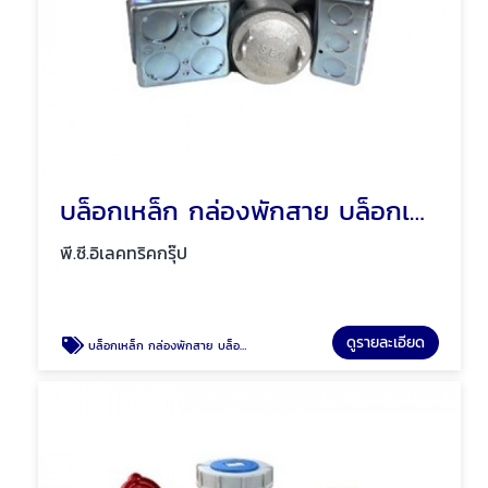
บล็อกเหล็ก กล่องพักสาย บล็อกเหล็กกันน้ำ พัทยา ชลบุรี
พี.ซี.อิเลคทริคกรุ๊ป
ดูรายละเอียด
บล็อกเหล็ก กล่องพักสาย บล็อกเหล็กกันน้ำ พัทยา ชลบุรี