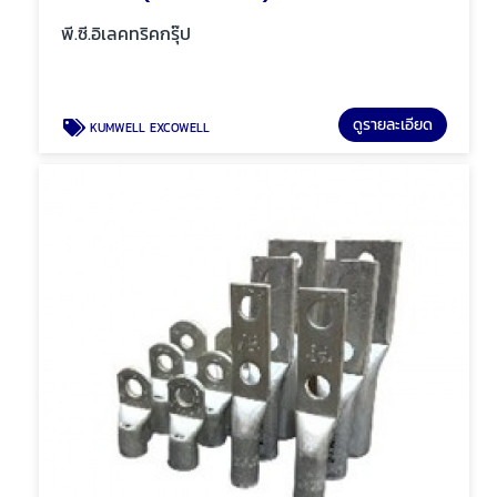
พี.ซี.อิเลคทริคกรุ๊ป
ดูรายละเอียด
KUMWELL EXCOWELL