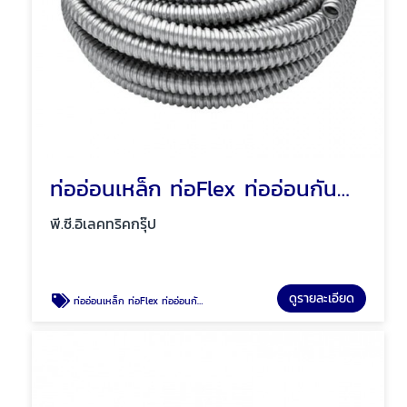
ท่ออ่อนเหล็ก ท่อFlex ท่ออ่อนกันน้ำสีเทา พัทยา ชลบุรี
พี.ซี.อิเลคทริคกรุ๊ป
ดูรายละเอียด
ท่ออ่อนเหล็ก ท่อFlex ท่ออ่อนกันน้ำสีเทา พัทยา ชลบุรี