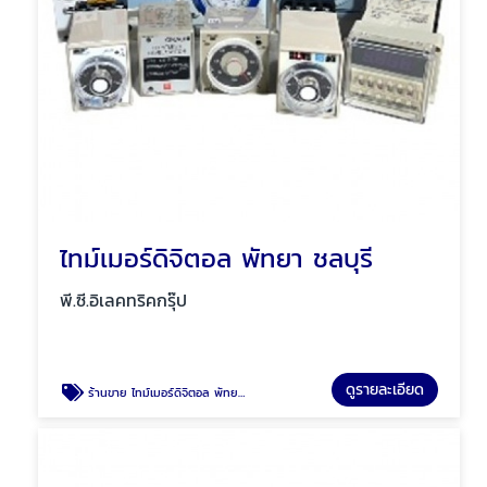
ไทม์เมอร์ดิจิตอล พัทยา ชลบุรี
พี.ซี.อิเลคทริคกรุ๊ป
ดูรายละเอียด
ร้านขาย ไทม์เมอร์ดิจิตอล พัทยา ชลบุรี