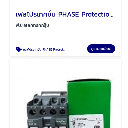
เฟสโปรเทคชั่น PHASE Protection พัทยา ชลบุรี
พี.ซี.อิเลคทริคกรุ๊ป
ดูรายละเอียด
เฟสโปรเทคชั่น PHASE Protection พัทยา ชลบุรี