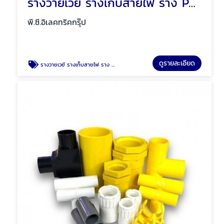
รางวายเวย์ รางเก็บสายไฟ ราง PVC พัทยา ชลบุรี
พี.ซี.อิเลคทริคกรุ๊ป
ดูรายละเอียด
รางวายเวย์ รางเก็บสายไฟ ราง PVC พัทยา ชลบุรี