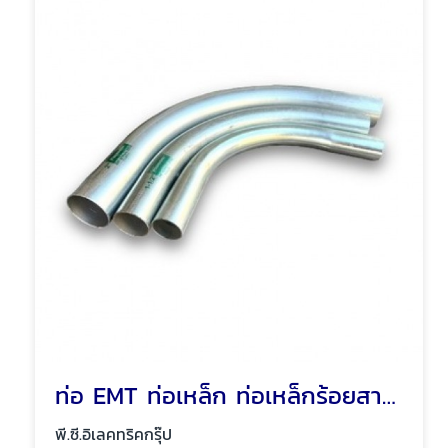
ท่อ EMT ท่อเหล็ก ท่อเหล็กร้อยสายไฟ พัทยา ชลบุรี
พี.ซี.อิเลคทริคกรุ๊ป