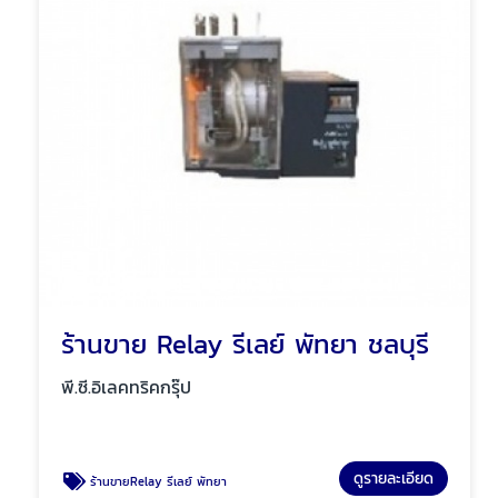
ร้านขาย Relay รีเลย์ พัทยา ชลบุรี
พี.ซี.อิเลคทริคกรุ๊ป
ดูรายละเอียด
ร้านขายRelay รีเลย์ พัทยา