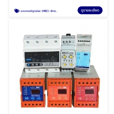
ดูรายละเอียด
เบรกเกอร์ลูกย่อย (MBC) พัทยา ชลบุรี