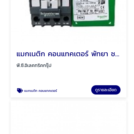
แมกเนติก คอนแทคเตอร์ พัทยา ชลบุรี
พี.ซี.อิเลคทริคกรุ๊ป
ดูรายละเอียด
แมกเนติก คอนแทคเตอร์