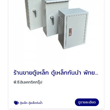
ร้านขายตู้เหล็ก ตู้เหล็กกันน้ำ พัทยา ชลบุรี
พี.ซี.อิเลคทริคกรุ๊ป
ดูรายละเอียด
ตู้เหล็ก ตู้เหล็กกันน้ำ