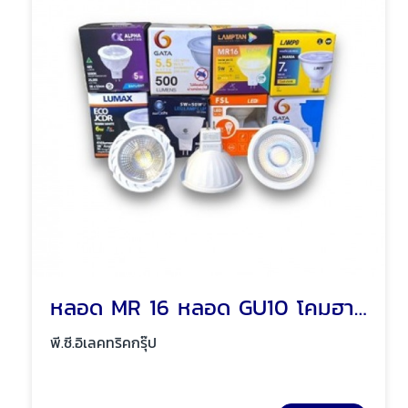
หลอด MR 16 หลอด GU10 โคมฮาโลเจน พัทยา ชลบุรี
พี.ซี.อิเลคทริคกรุ๊ป