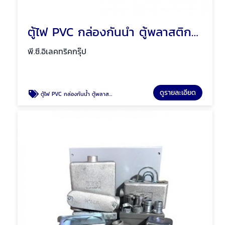
ตู้ไฟ PVC กล่องกันน้ำ ตู้พลาสติก Mos พัทยา ชลบุรี
พี.ซี.อิเลคทริคกรุ๊ป
ดูรายละเอียด
ตู้ไฟ PVC กล่องกันน้ำ ตู้พลาสติก Mos พัทยา ชลบุรี