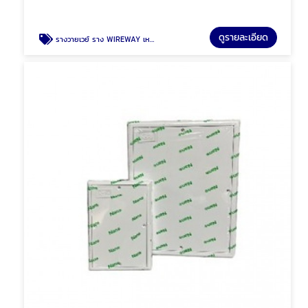
ดูรายละเอียด
รางวายเวย์ ราง WIREWAY เหล็ก รางเหล็ก พัทยา ชลบุรี