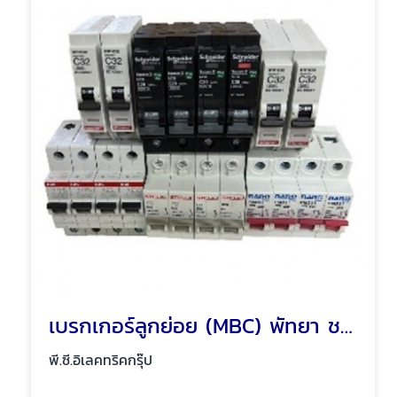
เบรกเกอร์ลูกย่อย (MBC) พัทยา ชลบุรี
พี.ซี.อิเลคทริคกรุ๊ป