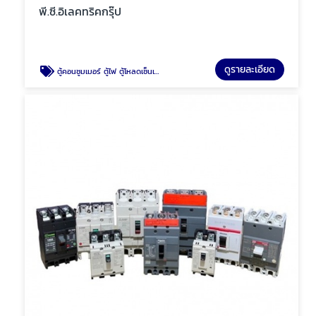
พี.ซี.อิเลคทริคกรุ๊ป
ดูรายละเอียด
ตู้คอนซูมเมอร์ ตู้ไฟ ตู้โหลดเซ็นเตอร์ พัทยา ชลบุรี