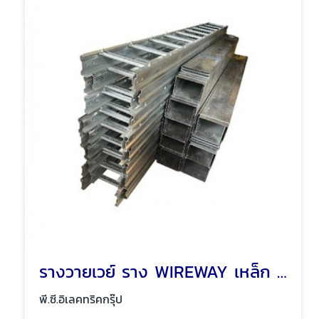
รางวายเวย์ ราง WIREWAY เหล็ก รางเหล็ก พัทยา ชลบุรี
พี.ซี.อิเลคทริคกรุ๊ป