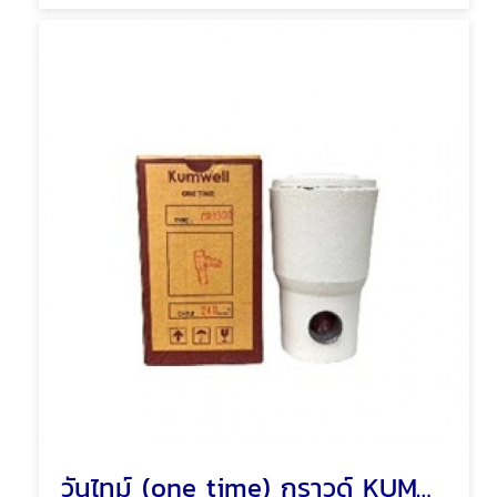
วันไทม์ (one time) กราวด์ KUMWELL EXCOWELL พัทยา ชลบุรี