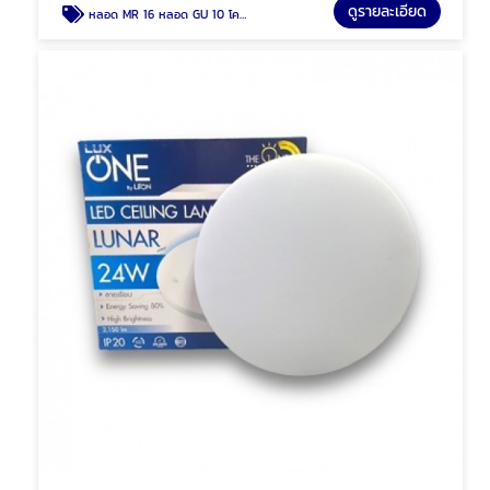
ดูรายละเอียด
หลอด MR 16 หลอด GU 10 โคมฮาโลเจน พัทยา ชลบุรี