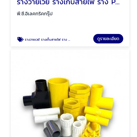
รางวายเวย์ รางเก็บสายไฟ ราง PVC พัทยา ชลบุรี
พี.ซี.อิเลคทริคกรุ๊ป
ดูรายละเอียด
รางวายเวย์ รางเก็บสายไฟ ราง PVC พัทยา ชลบุรี