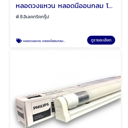
หลอดวงแหวน หลอดนีออนกลม โคมซาลาเปา โคมซาลาเปาลายเพชร พัทยา ชลบุรี
พี.ซี.อิเลคทริคกรุ๊ป
ดูรายละเอียด
หลอดวงแหวน หลอดนีออนกลม โคมซาลาเปา โคมซาลาเปาลายเพชร