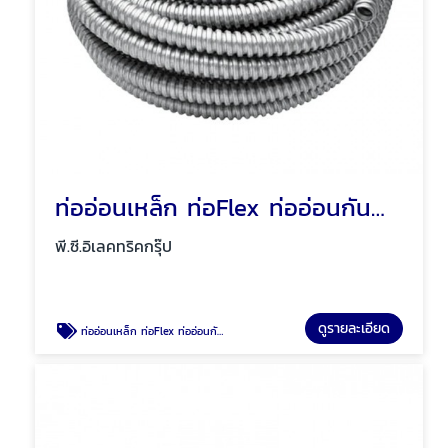
ท่ออ่อนเหล็ก ท่อFlex ท่ออ่อนกันน้ำสีเทา พัทยา ชลบุรี
พี.ซี.อิเลคทริคกรุ๊ป
ดูรายละเอียด
ท่ออ่อนเหล็ก ท่อFlex ท่ออ่อนกันน้ำสีเทา พัทยา ชลบุรี