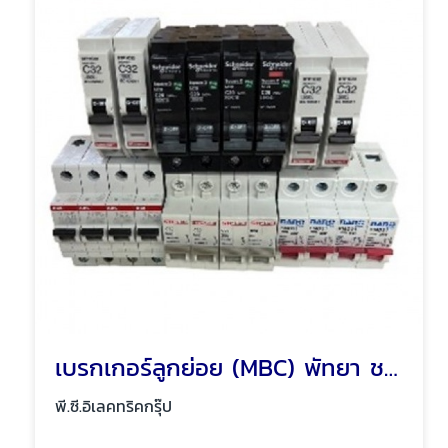
เบรกเกอร์ลูกย่อย (MBC) พัทยา ชลบุรี
พี.ซี.อิเลคทริคกรุ๊ป