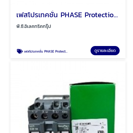
เฟสโปรเทคชั่น PHASE Protection พัทยา ชลบุรี
พี.ซี.อิเลคทริคกรุ๊ป
ดูรายละเอียด
เฟสโปรเทคชั่น PHASE Protection พัทยา ชลบุรี