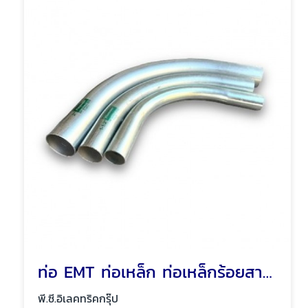
ท่อ EMT ท่อเหล็ก ท่อเหล็กร้อยสายไฟ พัทยา ชลบุรี
พี.ซี.อิเลคทริคกรุ๊ป