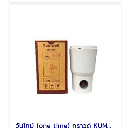
วันไทม์ (one time) กราวด์ KUMWELL EXCOWELL พัทยา ชลบุรี