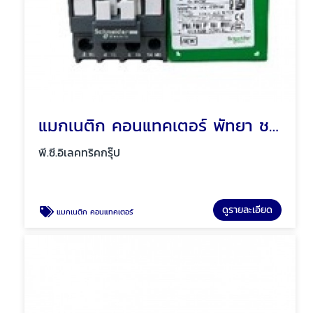
แมกเนติก คอนแทคเตอร์ พัทยา ชลบุรี
พี.ซี.อิเลคทริคกรุ๊ป
ดูรายละเอียด
แมกเนติก คอนแทคเตอร์