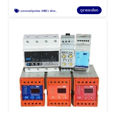
ดูรายละเอียด
เบรกเกอร์ลูกย่อย (MBC) พัทยา ชลบุรี