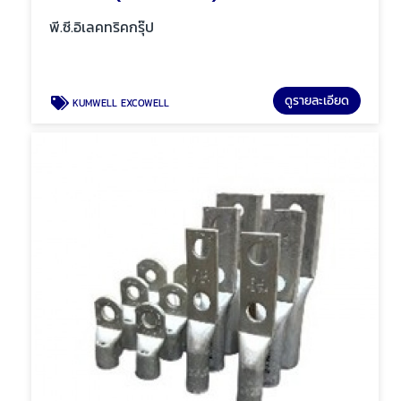
พี.ซี.อิเลคทริคกรุ๊ป
ดูรายละเอียด
KUMWELL EXCOWELL