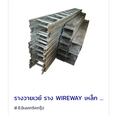
รางวายเวย์ ราง WIREWAY เหล็ก รางเหล็ก พัทยา ชลบุรี
พี.ซี.อิเลคทริคกรุ๊ป