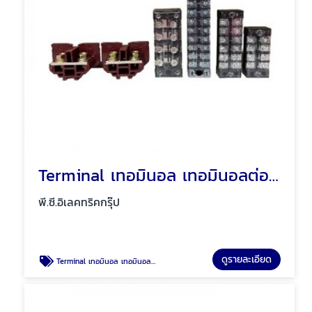
Terminal เทอมินอล เทอมินอลต่อสายไฟ พัทยา ชลบุรี
พี.ซี.อิเลคทริคกรุ๊ป
ดูรายละเอียด
Terminal เทอมินอล เทอมินอลต่อสายไฟ