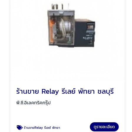
ร้านขาย Relay รีเลย์ พัทยา ชลบุรี
พี.ซี.อิเลคทริคกรุ๊ป
ดูรายละเอียด
ร้านขายRelay รีเลย์ พัทยา