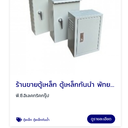
ร้านขายตู้เหล็ก ตู้เหล็กกันน้ำ พัทยา ชลบุรี
พี.ซี.อิเลคทริคกรุ๊ป
ดูรายละเอียด
ตู้เหล็ก ตู้เหล็กกันน้ำ