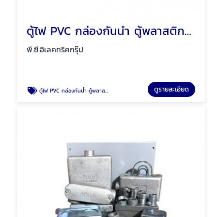
ตู้ไฟ PVC กล่องกันน้ำ ตู้พลาสติก Mos พัทยา ชลบุรี
พี.ซี.อิเลคทริคกรุ๊ป
ดูรายละเอียด
ตู้ไฟ PVC กล่องกันน้ำ ตู้พลาสติก Mos พัทยา ชลบุรี