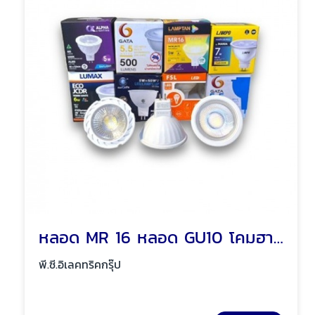
หลอด MR 16 หลอด GU10 โคมฮาโลเจน พัทยา ชลบุรี
พี.ซี.อิเลคทริคกรุ๊ป