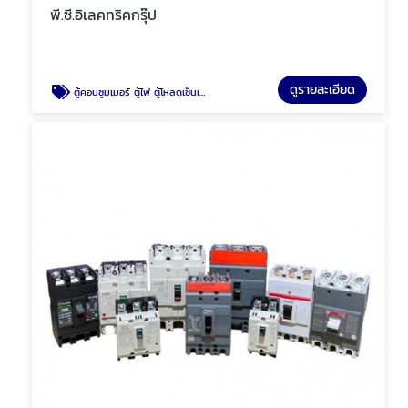
พี.ซี.อิเลคทริคกรุ๊ป
ดูรายละเอียด
ตู้คอนซูมเมอร์ ตู้ไฟ ตู้โหลดเซ็นเตอร์ พัทยา ชลบุรี