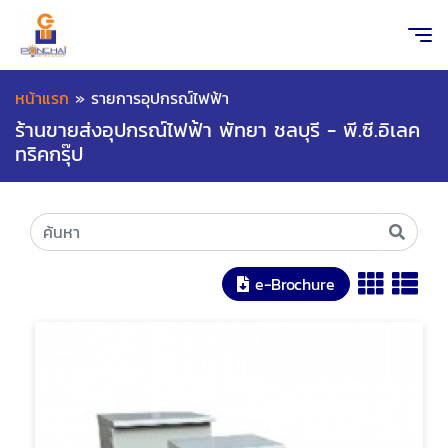
หน้าแรก
»
รายการอุปกรณ์ไฟฟ้า
ร้านขายส่งอุปกรณ์ไฟฟ้า พัทยา ชลบุรี - พี.ซี.อิเลค
ทริคกรุ๊ป
e-Brochure