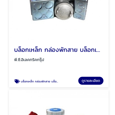
บล็อกเหล็ก กล่องพักสาย บล็อกเหล็กกันน้ำ พัทยา ชลบุรี
พี.ซี.อิเลคทริคกรุ๊ป
ดูรายละเอียด
บล็อกเหล็ก กล่องพักสาย บล็อกเหล็กกันน้ำ พัทยา ชลบุรี