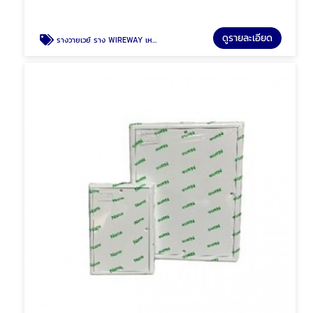
ดูรายละเอียด
รางวายเวย์ ราง WIREWAY เหล็ก รางเหล็ก พัทยา ชลบุรี