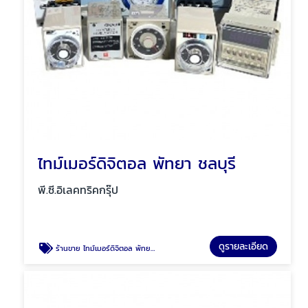
ไทม์เมอร์ดิจิตอล พัทยา ชลบุรี
พี.ซี.อิเลคทริคกรุ๊ป
ดูรายละเอียด
ร้านขาย ไทม์เมอร์ดิจิตอล พัทยา ชลบุรี