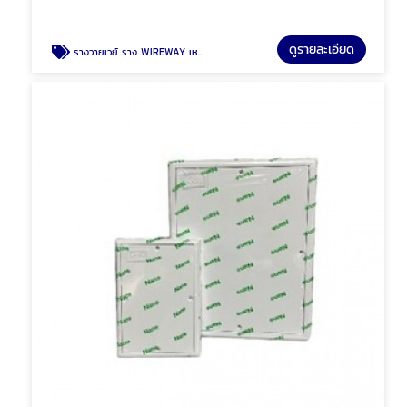
ดูรายละเอียด
รางวายเวย์ ราง WIREWAY เหล็ก รางเหล็ก พัทยา ชลบุรี