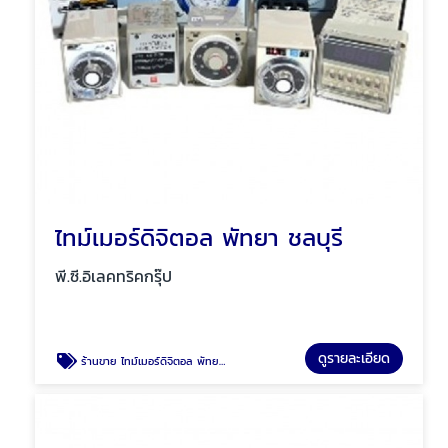
ไทม์เมอร์ดิจิตอล พัทยา ชลบุรี
พี.ซี.อิเลคทริคกรุ๊ป
ดูรายละเอียด
ร้านขาย ไทม์เมอร์ดิจิตอล พัทยา ชลบุรี