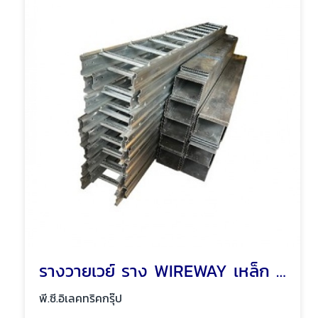
รางวายเวย์ ราง WIREWAY เหล็ก รางเหล็ก พัทยา ชลบุรี
พี.ซี.อิเลคทริคกรุ๊ป