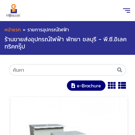
หน้าแรก
»
รายการอุปกรณ์ไฟฟ้า
ร้านขายส่งอุปกรณ์ไฟฟ้า พัทยา ชลบุรี - พี.ซี.อิเลค
ทริคกรุ๊ป
e-Brochure