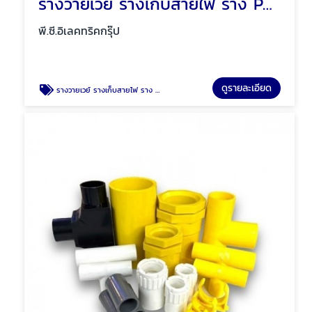
รางวายเวย์ รางเก็บสายไฟ ราง PVC พัทยา ชลบุรี
พี.ซี.อิเลคทริคกรุ๊ป
ดูรายละเอียด
รางวายเวย์ รางเก็บสายไฟ ราง PVC พัทยา ชลบุรี