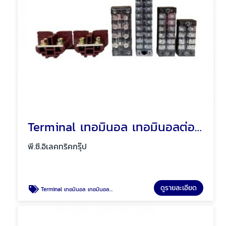
Terminal เทอมินอล เทอมินอลต่อสายไฟ พัทยา ชลบุรี
พี.ซี.อิเลคทริคกรุ๊ป
ดูรายละเอียด
Terminal เทอมินอล เทอมินอลต่อสายไฟ