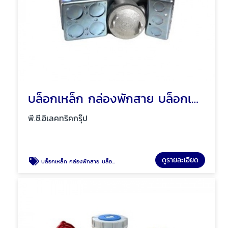
บล็อกเหล็ก กล่องพักสาย บล็อกเหล็กกันน้ำ พัทยา ชลบุรี
พี.ซี.อิเลคทริคกรุ๊ป
ดูรายละเอียด
บล็อกเหล็ก กล่องพักสาย บล็อกเหล็กกันน้ำ พัทยา ชลบุรี