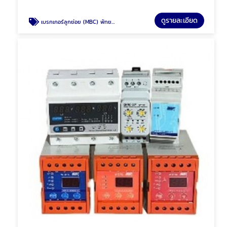
ดูรายละเอียด
เบรกเกอร์ลูกย่อย (MBC) พัทยา ชลบุรี