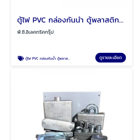
ตู้ไฟ PVC กล่องกันน้ำ ตู้พลาสติก Mos พัทยา ชลบุรี
พี.ซี.อิเลคทริคกรุ๊ป
ดูรายละเอียด
ตู้ไฟ PVC กล่องกันน้ำ ตู้พลาสติก Mos พัทยา ชลบุรี