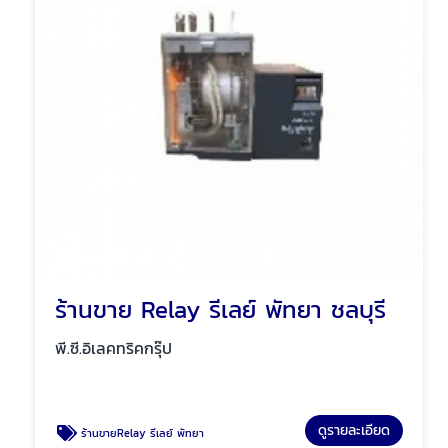
ร้านขาย Relay รีเลย์ พัทยา ชลบุรี
พี.ซี.อิเลคทริคกรุ๊ป
ดูรายละเอียด
ร้านขายRelay รีเลย์ พัทยา