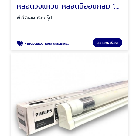
หลอดวงแหวน หลอดนีออนกลม โคมซาลาเปา โคมซาลาเปาลายเพชร พัทยา ชลบุรี
พี.ซี.อิเลคทริคกรุ๊ป
ดูรายละเอียด
หลอดวงแหวน หลอดนีออนกลม โคมซาลาเปา โคมซาลาเปาลายเพชร