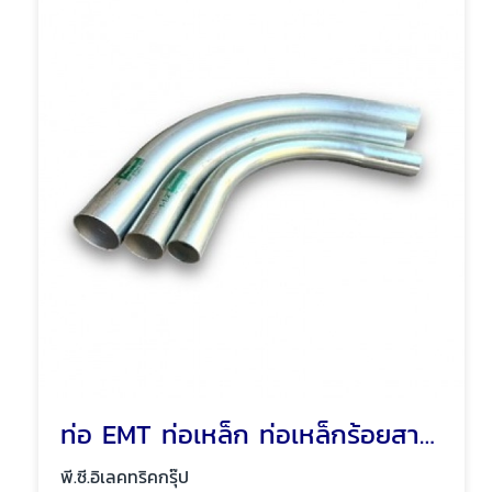
ท่อ EMT ท่อเหล็ก ท่อเหล็กร้อยสายไฟ พัทยา ชลบุรี
พี.ซี.อิเลคทริคกรุ๊ป