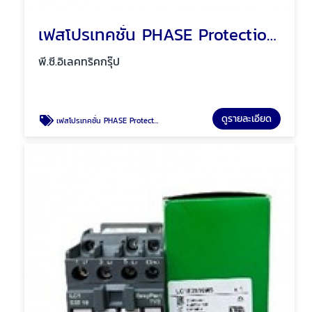
เฟสโปรเทคชั่น PHASE Protection พัทยา ชลบุรี
พี.ซี.อิเลคทริคกรุ๊ป
ดูรายละเอียด
เฟสโปรเทคชั่น PHASE Protection พัทยา ชลบุรี