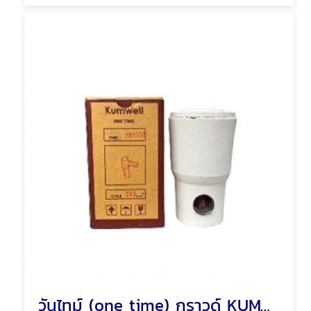
วันไทม์ (one time) กราวด์ KUMWELL EXCOWELL พัทยา ชลบุรี