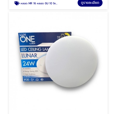
ดูรายละเอียด
หลอด MR 16 หลอด GU 10 โคมฮาโลเจน พัทยา ชลบุรี