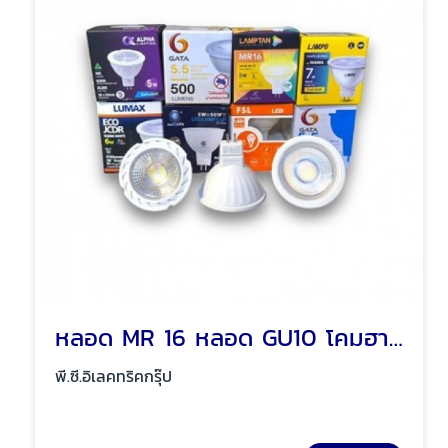
หลอด MR 16 หลอด GU10 โคมฮาโลเจน พัทยา ชลบุรี
พี.ซี.อิเลคทริคกรุ๊ป