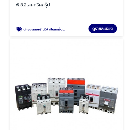
พี.ซี.อิเลคทริคกรุ๊ป
ดูรายละเอียด
ตู้คอนซูมเมอร์ ตู้ไฟ ตู้โหลดเซ็นเตอร์ พัทยา ชลบุรี