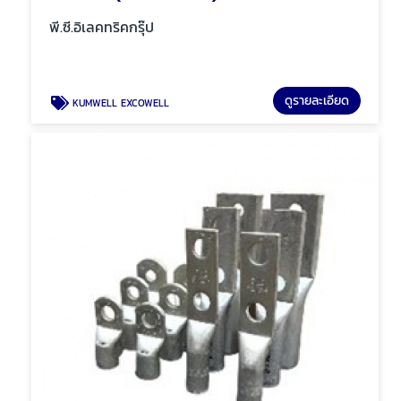
พี.ซี.อิเลคทริคกรุ๊ป
ดูรายละเอียด
KUMWELL EXCOWELL