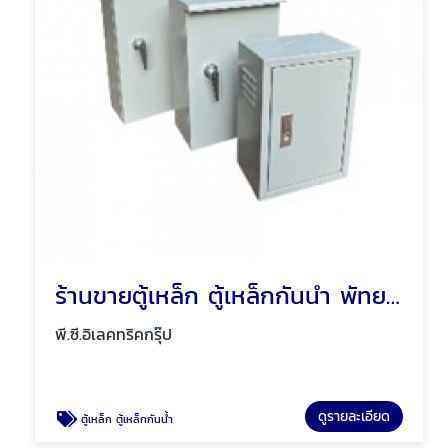
ร้านขายตู้เหล็ก ตู้เหล็กกันน้ำ พัทยา ชลบุรี
พี.ซี.อิเลคทริคกรุ๊ป
ดูรายละเอียด
ตู้เหล็ก ตู้เหล็กกันน้ำ