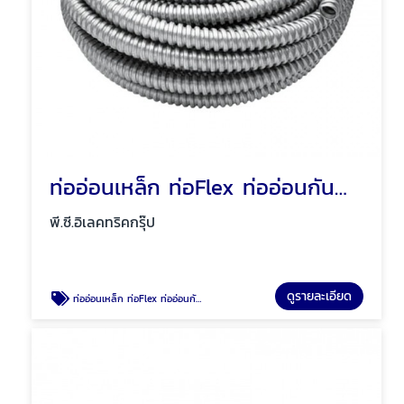
ท่ออ่อนเหล็ก ท่อFlex ท่ออ่อนกันน้ำสีเทา พัทยา ชลบุรี
พี.ซี.อิเลคทริคกรุ๊ป
ดูรายละเอียด
ท่ออ่อนเหล็ก ท่อFlex ท่ออ่อนกันน้ำสีเทา พัทยา ชลบุรี