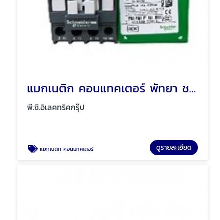
แมกเนติก คอนแทคเตอร์ พัทยา ชลบุรี
พี.ซี.อิเลคทริคกรุ๊ป
ดูรายละเอียด
แมกเนติก คอนแทคเตอร์