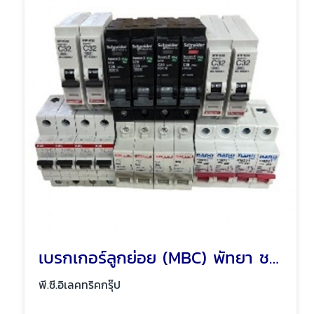
เบรกเกอร์ลูกย่อย (MBC) พัทยา ชลบุรี
พี.ซี.อิเลคทริคกรุ๊ป