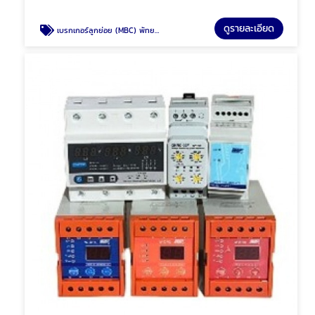
ดูรายละเอียด
เบรกเกอร์ลูกย่อย (MBC) พัทยา ชลบุรี