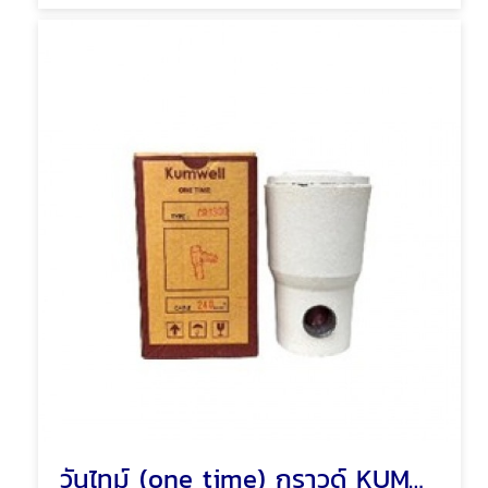
วันไทม์ (one time) กราวด์ KUMWELL EXCOWELL พัทยา ชลบุรี