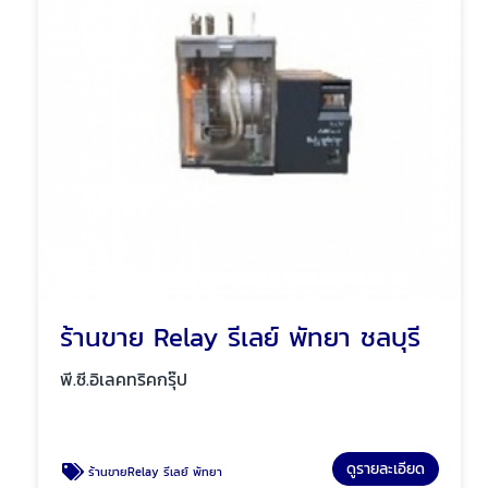
ร้านขาย Relay รีเลย์ พัทยา ชลบุรี
พี.ซี.อิเลคทริคกรุ๊ป
ดูรายละเอียด
ร้านขายRelay รีเลย์ พัทยา