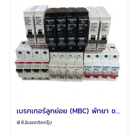
เบรกเกอร์ลูกย่อย (MBC) พัทยา ชลบุรี
พี.ซี.อิเลคทริคกรุ๊ป