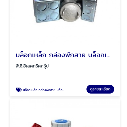
บล็อกเหล็ก กล่องพักสาย บล็อกเหล็กกันน้ำ พัทยา ชลบุรี
พี.ซี.อิเลคทริคกรุ๊ป
ดูรายละเอียด
บล็อกเหล็ก กล่องพักสาย บล็อกเหล็กกันน้ำ พัทยา ชลบุรี