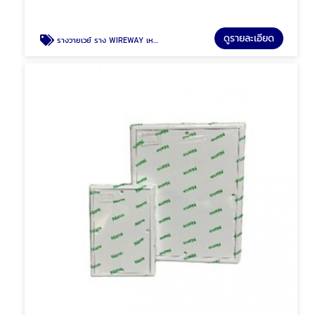
ดูรายละเอียด
รางวายเวย์ ราง WIREWAY เหล็ก รางเหล็ก พัทยา ชลบุรี