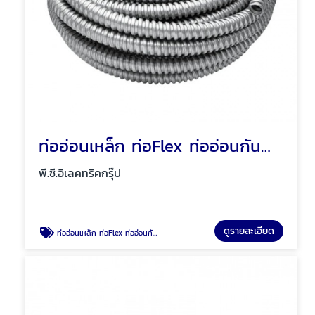
ท่ออ่อนเหล็ก ท่อFlex ท่ออ่อนกันน้ำสีเทา พัทยา ชลบุรี
พี.ซี.อิเลคทริคกรุ๊ป
ดูรายละเอียด
ท่ออ่อนเหล็ก ท่อFlex ท่ออ่อนกันน้ำสีเทา พัทยา ชลบุรี