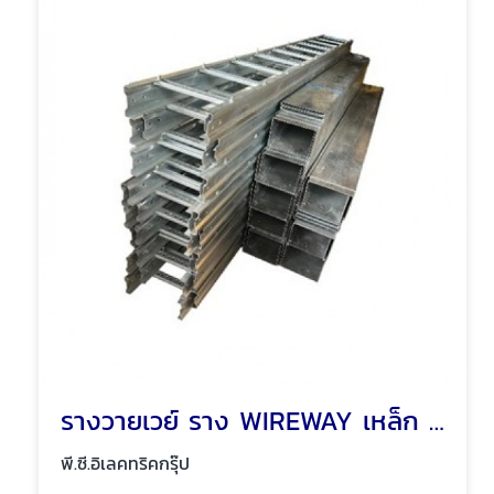
รางวายเวย์ ราง WIREWAY เหล็ก รางเหล็ก พัทยา ชลบุรี
พี.ซี.อิเลคทริคกรุ๊ป