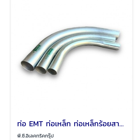
ท่อ EMT ท่อเหล็ก ท่อเหล็กร้อยสายไฟ พัทยา ชลบุรี
พี.ซี.อิเลคทริคกรุ๊ป