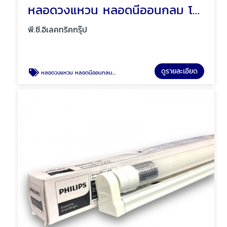
หลอดวงแหวน หลอดนีออนกลม โคมซาลาเปา โคมซาลาเปาลายเพชร พัทยา ชลบุรี
พี.ซี.อิเลคทริคกรุ๊ป
ดูรายละเอียด
หลอดวงแหวน หลอดนีออนกลม โคมซาลาเปา โคมซาลาเปาลายเพชร