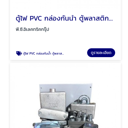
ตู้ไฟ PVC กล่องกันน้ำ ตู้พลาสติก Mos พัทยา ชลบุรี
พี.ซี.อิเลคทริคกรุ๊ป
ดูรายละเอียด
ตู้ไฟ PVC กล่องกันน้ำ ตู้พลาสติก Mos พัทยา ชลบุรี