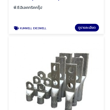
พี.ซี.อิเลคทริคกรุ๊ป
ดูรายละเอียด
KUMWELL EXCOWELL