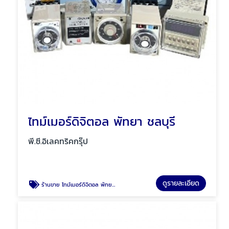
ไทม์เมอร์ดิจิตอล พัทยา ชลบุรี
พี.ซี.อิเลคทริคกรุ๊ป
ดูรายละเอียด
ร้านขาย ไทม์เมอร์ดิจิตอล พัทยา ชลบุรี