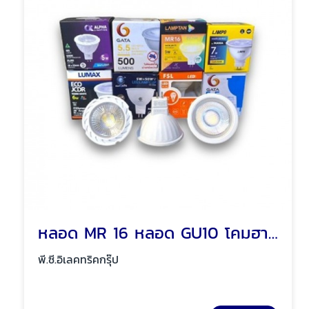
หลอด MR 16 หลอด GU10 โคมฮาโลเจน พัทยา ชลบุรี
พี.ซี.อิเลคทริคกรุ๊ป