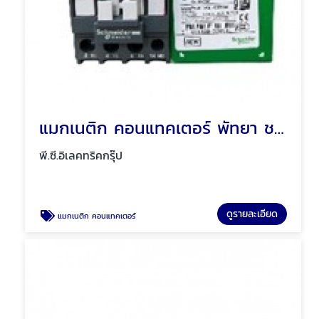
แมกเนติก คอนแทคเตอร์ พัทยา ชลบุรี
พี.ซี.อิเลคทริคกรุ๊ป
ดูรายละเอียด
แมกเนติก คอนแทคเตอร์