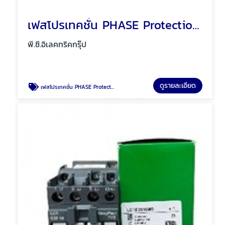
เฟสโปรเทคชั่น PHASE Protection พัทยา ชลบุรี
พี.ซี.อิเลคทริคกรุ๊ป
ดูรายละเอียด
เฟสโปรเทคชั่น PHASE Protection พัทยา ชลบุรี