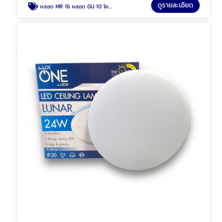
ดูรายละเอียด
หลอด MR 16 หลอด GU 10 โคมฮาโลเจน พัทยา ชลบุรี