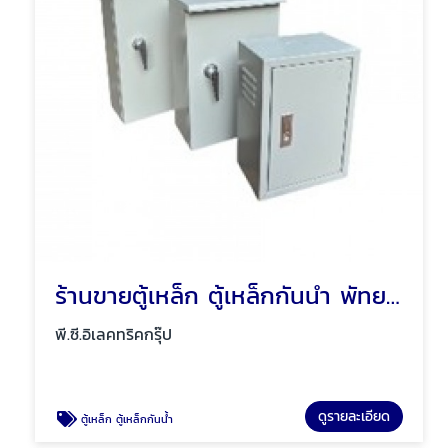
ร้านขายตู้เหล็ก ตู้เหล็กกันน้ำ พัทยา ชลบุรี
พี.ซี.อิเลคทริคกรุ๊ป
ดูรายละเอียด
ตู้เหล็ก ตู้เหล็กกันน้ำ