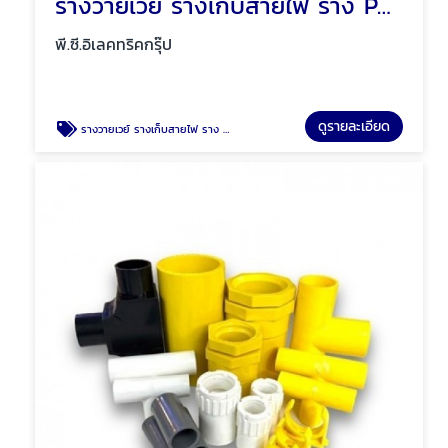
รางวายเวย์ รางเก็บสายไฟ ราง PVC พัทยา ชลบุรี
พี.ซี.อิเลคทริคกรุ๊ป
ดูรายละเอียด
รางวายเวย์ รางเก็บสายไฟ ราง PVC พัทยา ชลบุรี