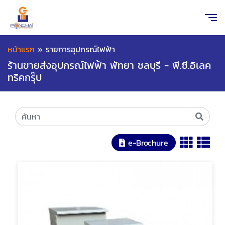
หน้าแรก
»
รายการอุปกรณ์ไฟฟ้า
ร้านขายส่งอุปกรณ์ไฟฟ้า พัทยา ชลบุรี - พี.ซี.อิเลค
ทริคกรุ๊ป
e-Brochure