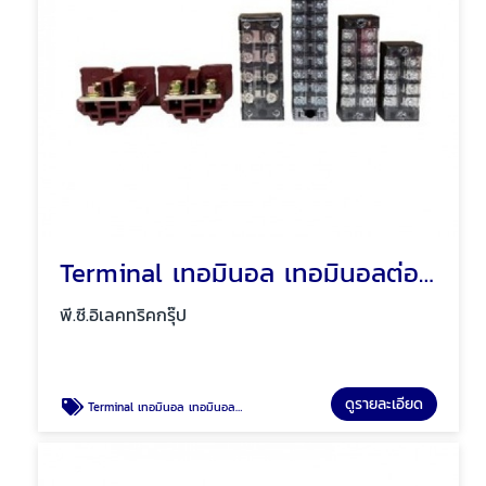
Terminal เทอมินอล เทอมินอลต่อสายไฟ พัทยา ชลบุรี
พี.ซี.อิเลคทริคกรุ๊ป
ดูรายละเอียด
Terminal เทอมินอล เทอมินอลต่อสายไฟ