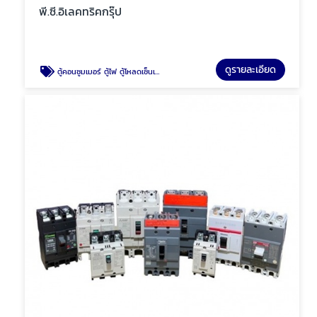
พี.ซี.อิเลคทริคกรุ๊ป
ดูรายละเอียด
ตู้คอนซูมเมอร์ ตู้ไฟ ตู้โหลดเซ็นเตอร์ พัทยา ชลบุรี