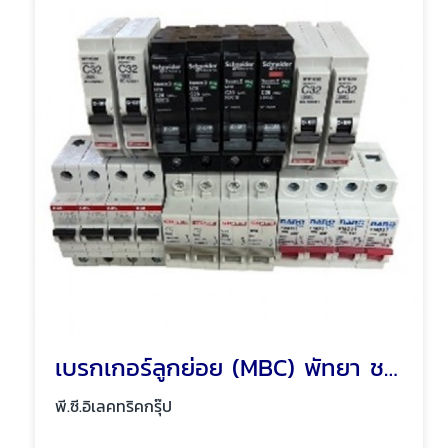
เบรกเกอร์ลูกย่อย (MBC) พัทยา ชลบุรี
พี.ซี.อิเลคทริคกรุ๊ป