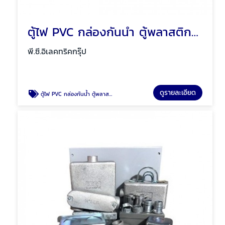
ตู้ไฟ PVC กล่องกันน้ำ ตู้พลาสติก Mos พัทยา ชลบุรี
พี.ซี.อิเลคทริคกรุ๊ป
ดูรายละเอียด
ตู้ไฟ PVC กล่องกันน้ำ ตู้พลาสติก Mos พัทยา ชลบุรี