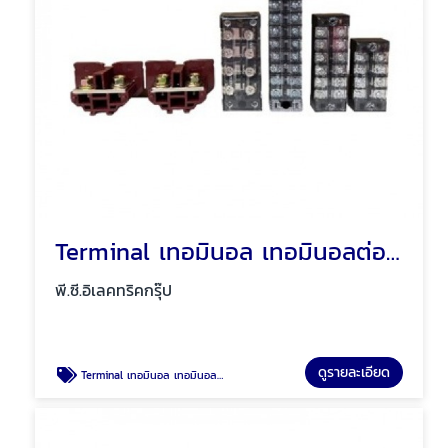
Terminal เทอมินอล เทอมินอลต่อสายไฟ พัทยา ชลบุรี
พี.ซี.อิเลคทริคกรุ๊ป
ดูรายละเอียด
Terminal เทอมินอล เทอมินอลต่อสายไฟ