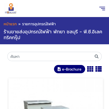
หน้าแรก
»
รายการอุปกรณ์ไฟฟ้า
ร้านขายส่งอุปกรณ์ไฟฟ้า พัทยา ชลบุรี - พี.ซี.อิเลค
ทริคกรุ๊ป
e-Brochure