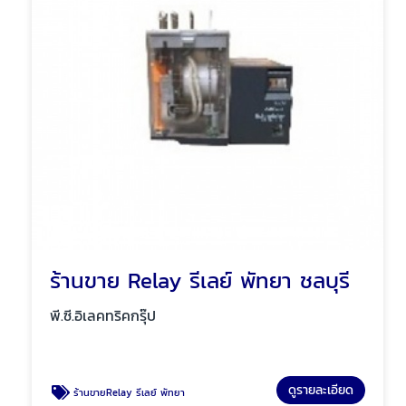
ร้านขาย Relay รีเลย์ พัทยา ชลบุรี
พี.ซี.อิเลคทริคกรุ๊ป
ดูรายละเอียด
ร้านขายRelay รีเลย์ พัทยา