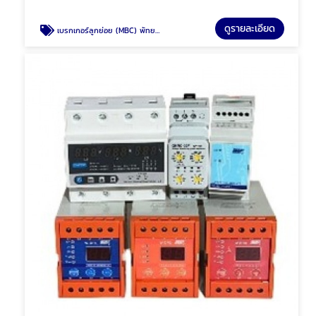
ดูรายละเอียด
เบรกเกอร์ลูกย่อย (MBC) พัทยา ชลบุรี