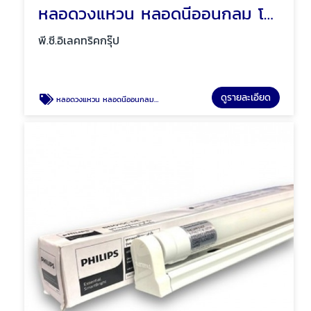
หลอดวงแหวน หลอดนีออนกลม โคมซาลาเปา โคมซาลาเปาลายเพชร พัทยา ชลบุรี
พี.ซี.อิเลคทริคกรุ๊ป
ดูรายละเอียด
หลอดวงแหวน หลอดนีออนกลม โคมซาลาเปา โคมซาลาเปาลายเพชร