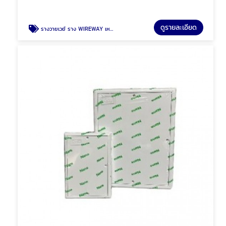
ดูรายละเอียด
รางวายเวย์ ราง WIREWAY เหล็ก รางเหล็ก พัทยา ชลบุรี