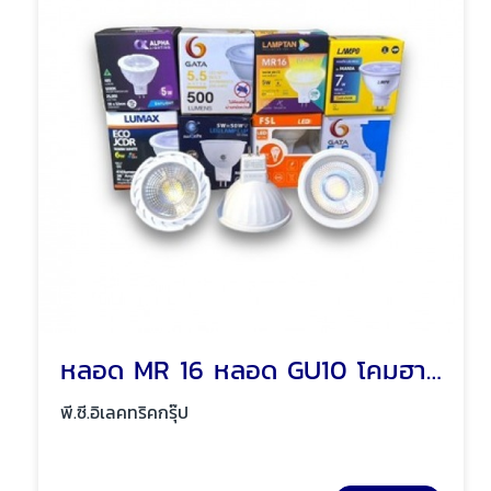
หลอด MR 16 หลอด GU10 โคมฮาโลเจน พัทยา ชลบุรี
พี.ซี.อิเลคทริคกรุ๊ป