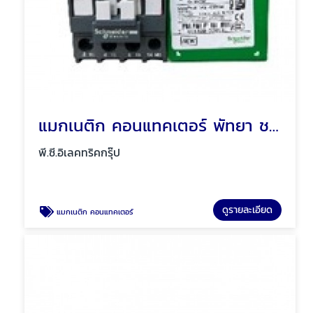
แมกเนติก คอนแทคเตอร์ พัทยา ชลบุรี
พี.ซี.อิเลคทริคกรุ๊ป
ดูรายละเอียด
แมกเนติก คอนแทคเตอร์