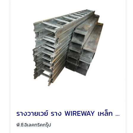
รางวายเวย์ ราง WIREWAY เหล็ก รางเหล็ก พัทยา ชลบุรี
พี.ซี.อิเลคทริคกรุ๊ป