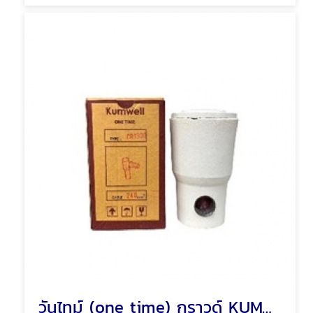
วันไทม์ (one time) กราวด์ KUMWELL EXCOWELL พัทยา ชลบุรี