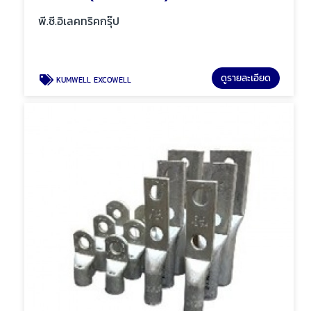
พี.ซี.อิเลคทริคกรุ๊ป
ดูรายละเอียด
KUMWELL EXCOWELL