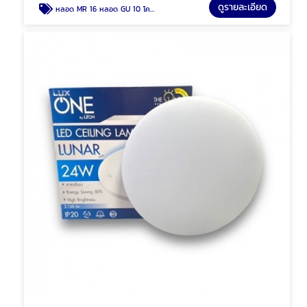
ดูรายละเอียด
หลอด MR 16 หลอด GU 10 โคมฮาโลเจน พัทยา ชลบุรี