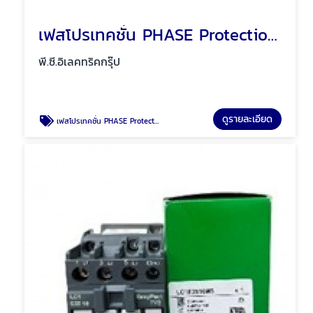
เฟสโปรเทคชั่น PHASE Protection พัทยา ชลบุรี
พี.ซี.อิเลคทริคกรุ๊ป
ดูรายละเอียด
เฟสโปรเทคชั่น PHASE Protection พัทยา ชลบุรี