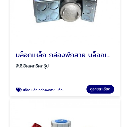
บล็อกเหล็ก กล่องพักสาย บล็อกเหล็กกันน้ำ พัทยา ชลบุรี
พี.ซี.อิเลคทริคกรุ๊ป
ดูรายละเอียด
บล็อกเหล็ก กล่องพักสาย บล็อกเหล็กกันน้ำ พัทยา ชลบุรี