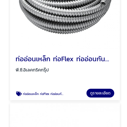
ท่ออ่อนเหล็ก ท่อFlex ท่ออ่อนกันน้ำสีเทา พัทยา ชลบุรี
พี.ซี.อิเลคทริคกรุ๊ป
ดูรายละเอียด
ท่ออ่อนเหล็ก ท่อFlex ท่ออ่อนกันน้ำสีเทา พัทยา ชลบุรี