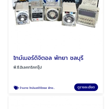
ไทม์เมอร์ดิจิตอล พัทยา ชลบุรี
พี.ซี.อิเลคทริคกรุ๊ป
ดูรายละเอียด
ร้านขาย ไทม์เมอร์ดิจิตอล พัทยา ชลบุรี