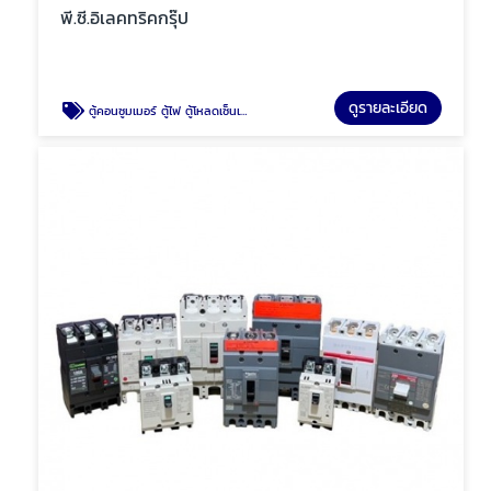
พี.ซี.อิเลคทริคกรุ๊ป
ดูรายละเอียด
ตู้คอนซูมเมอร์ ตู้ไฟ ตู้โหลดเซ็นเตอร์ พัทยา ชลบุรี