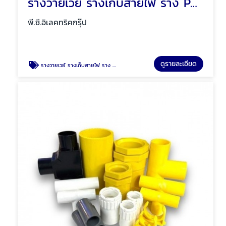
รางวายเวย์ รางเก็บสายไฟ ราง PVC พัทยา ชลบุรี
พี.ซี.อิเลคทริคกรุ๊ป
ดูรายละเอียด
รางวายเวย์ รางเก็บสายไฟ ราง PVC พัทยา ชลบุรี