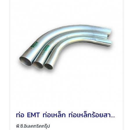
ท่อ EMT ท่อเหล็ก ท่อเหล็กร้อยสายไฟ พัทยา ชลบุรี
พี.ซี.อิเลคทริคกรุ๊ป