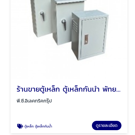
ร้านขายตู้เหล็ก ตู้เหล็กกันน้ำ พัทยา ชลบุรี
พี.ซี.อิเลคทริคกรุ๊ป
ดูรายละเอียด
ตู้เหล็ก ตู้เหล็กกันน้ำ